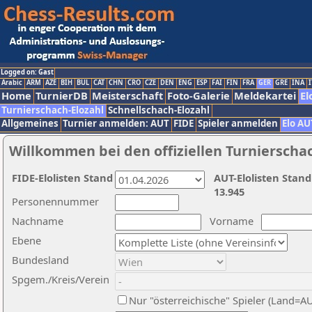
Logged on: Gast
Arabic
ARM
AZE
BIH
BUL
CAT
CHN
CRO
CZE
DEN
ENG
ESP
FAI
FIN
FRA
GER
GRE
INA
I
Home
TurnierDB
Meisterschaft
Foto-Galerie
Meldekartei
El
Turnierschach-Elozahl
Schnellschach-Elozahl
Allgemeines
Turnier anmelden: AUT
FIDE
Spieler anmelden
Elo AU
Willkommen bei den offiziellen Turnierscha
FIDE-Elolisten Stand
AUT-Elolisten Stand
13.945
Personennummer
Nachname
Vorname
Ebene
Bundesland
Spgem./Kreis/Verein
Nur "österreichische" Spieler (Land=A