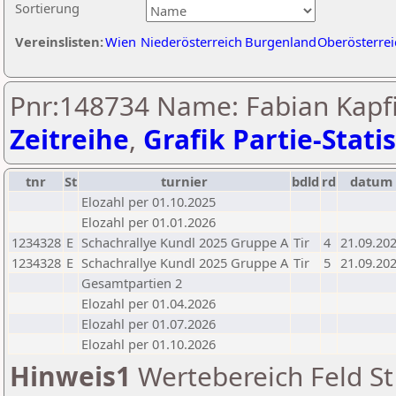
Sortierung
Vereinslisten:
Wien
Niederösterreich
Burgenland
Oberösterrei
Pnr:148734 Name: Fabian Kapfi
Zeitreihe
,
Grafik Partie-Statis
tnr
St
turnier
bdld
rd
datum
Elozahl per 01.10.2025
Elozahl per 01.01.2026
1234328
E
Schachrallye Kundl 2025 Gruppe A
Tir
4
21.09.20
1234328
E
Schachrallye Kundl 2025 Gruppe A
Tir
5
21.09.20
Gesamtpartien 2
Elozahl per 01.04.2026
Elozahl per 01.07.2026
Elozahl per 01.10.2026
Hinweis1
Wertebereich Feld St 