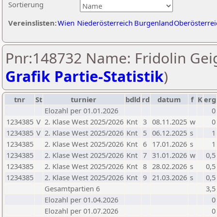
Sortierung
Vereinslisten:
Wien
Niederösterreich
Burgenland
Oberösterrei
Pnr:148732 Name: Fridolin Geig
Grafik Partie-Statistik
)
tnr
St
turnier
bdld
rd
datum
f
K
erg
Elozahl per 01.01.2026
0
1234385
V
2. Klase West 2025/2026
Knt
3
08.11.2025
w
0
1234385
V
2. Klase West 2025/2026
Knt
5
06.12.2025
s
1
1234385
2. Klase West 2025/2026
Knt
6
17.01.2026
s
1
1234385
2. Klase West 2025/2026
Knt
7
31.01.2026
w
0,5
1234385
2. Klase West 2025/2026
Knt
8
28.02.2026
s
0,5
1234385
2. Klase West 2025/2026
Knt
9
21.03.2026
s
0,5
Gesamtpartien 6
3,5
Elozahl per 01.04.2026
0
Elozahl per 01.07.2026
0