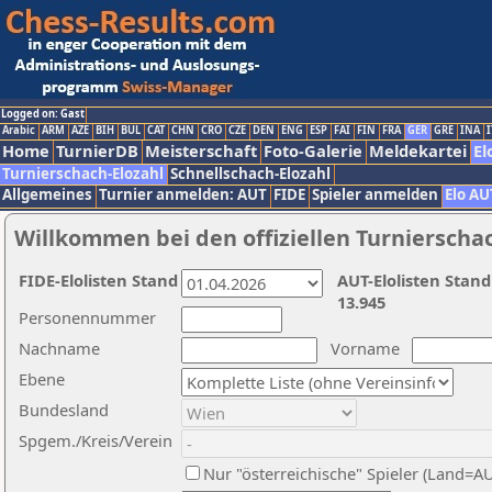
Logged on: Gast
Arabic
ARM
AZE
BIH
BUL
CAT
CHN
CRO
CZE
DEN
ENG
ESP
FAI
FIN
FRA
GER
GRE
INA
I
Home
TurnierDB
Meisterschaft
Foto-Galerie
Meldekartei
El
Turnierschach-Elozahl
Schnellschach-Elozahl
Allgemeines
Turnier anmelden: AUT
FIDE
Spieler anmelden
Elo AU
Willkommen bei den offiziellen Turnierscha
FIDE-Elolisten Stand
AUT-Elolisten Stand
13.945
Personennummer
Nachname
Vorname
Ebene
Bundesland
Spgem./Kreis/Verein
Nur "österreichische" Spieler (Land=A