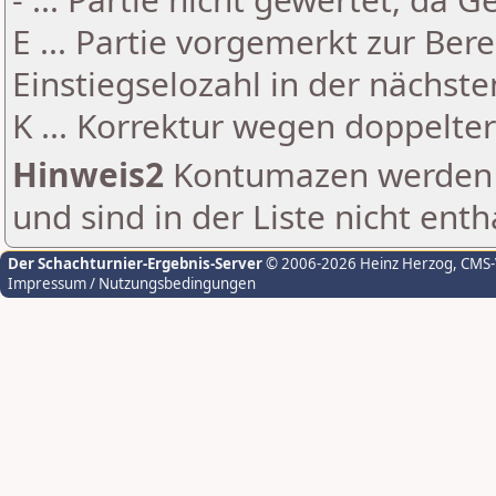
E ... Partie vorgemerkt zur Be
Einstiegselozahl in der nächst
K ... Korrektur wegen doppelt
Hinweis2
Kontumazen werden g
und sind in der Liste nicht enth
Der Schachturnier-Ergebnis-Server
© 2006-2026 Heinz Herzog
, CMS
Impressum / Nutzungsbedingungen