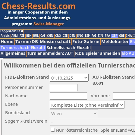
Logged on: Gast
Arabic
ARM
AZE
BIH
BUL
CAT
CHN
CRO
CZE
DEN
ENG
ESP
FAI
FIN
FRA
GER
GRE
INA
I
Home
TurnierDB
Meisterschaft
Foto-Galerie
Meldekartei
El
Turnierschach-Elozahl
Schnellschach-Elozahl
Allgemeines
Turnier anmelden: AUT
FIDE
Spieler anmelden
Elo AU
Willkommen bei den offiziellen Turnierscha
FIDE-Elolisten Stand
AUT-Elolisten Stand
8.601
Personennummer
Nachname
Vorname
Ebene
Bundesland
Spgem./Kreis/Verein
Nur "österreichische" Spieler (Land=A