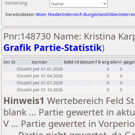
Sortierung
Vereinslisten:
Wien
Niederösterreich
Burgenland
Oberösterrei
Pnr:148730 Name: Kristina Karp
Grafik Partie-Statistik
)
tnr
St
turnier
bdld
rd
datum
f
K
erg
elo+/-
gegn
Elozahl per 01.01.2026
0
0
Elozahl per 01.04.2026
0
0
Elozahl per 01.07.2026
0
0
Elozahl per 01.10.2026
0
0
Hinweis1
Wertebereich Feld St 
blank ... Partie gewertet in akt
V ... Partie gewertet in Vorperi
- ... Partie nicht gewertet, da 