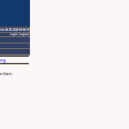
ime 06.08.2026 04:06:57
Login
Logout
artien: