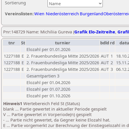
Sortierung
Vereinslisten:
Wien
Niederösterreich
Burgenland
Oberösterrei
Pnr:148729 Name: Michiliia Gureva (
Grafik Elo-Zeitreihe
,
Grafi
tnr
St
turnier
bdld
rd
dat
Elozahl per 01.01.2026
1227188
E
2. Frauenbundesliga Mitte 2025/2026
AUT
1
18.10.
1227188
E
2. Frauenbundesliga Mitte 2025/2026
AUT
2
15.11.
1227188
E
2. Frauenbundesliga Mitte 2025/2026
AUT
3
06.12.
Gesamtpartien 3
Elozahl per 01.04.2026
Elozahl per 01.07.2026
Elozahl per 01.10.2026
Hinweis1
Wertebereich Feld St (Status)
blank ... Partie gewertet in aktueller Periode gespielt
V ... Partie gewertet in Vorperiode(n) gespielt
- ... Partie nicht gewertet, da Gegner keine Elozahl hat.
E ... Partie vorgemerkt zur Berechnung der Einstiegselozahl in