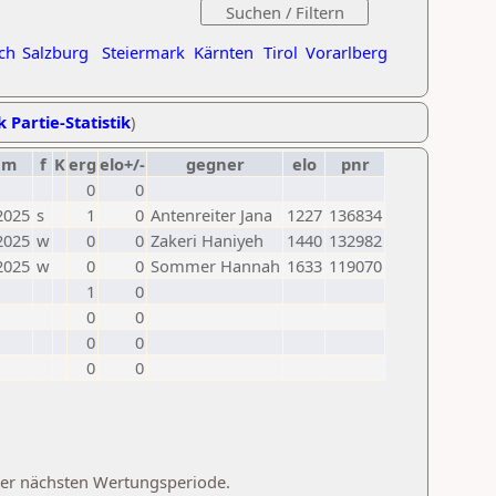
ch
Salzburg
Steiermark
Kärnten
Tirol
Vorarlberg
k Partie-Statistik
)
um
f
K
erg
elo+/-
gegner
elo
pnr
0
0
2025
s
1
0
Antenreiter Jana
1227
136834
2025
w
0
0
Zakeri Haniyeh
1440
132982
2025
w
0
0
Sommer Hannah
1633
119070
1
0
0
0
0
0
0
0
 der nächsten Wertungsperiode.