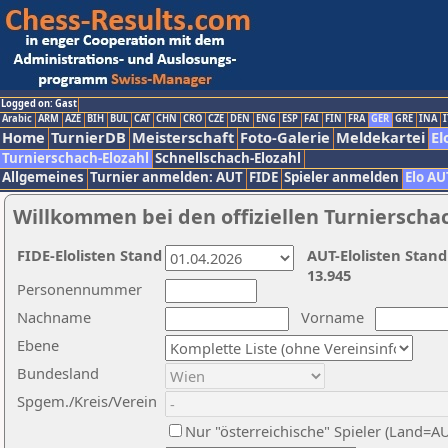
Logged on: Gast
Arabic
ARM
AZE
BIH
BUL
CAT
CHN
CRO
CZE
DEN
ENG
ESP
FAI
FIN
FRA
GER
GRE
INA
I
Home
TurnierDB
Meisterschaft
Foto-Galerie
Meldekartei
El
Turnierschach-Elozahl
Schnellschach-Elozahl
Allgemeines
Turnier anmelden: AUT
FIDE
Spieler anmelden
Elo AU
Willkommen bei den offiziellen Turnierscha
FIDE-Elolisten Stand
AUT-Elolisten Stand
13.945
Personennummer
Nachname
Vorname
Ebene
Bundesland
Spgem./Kreis/Verein
Nur "österreichische" Spieler (Land=A