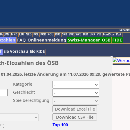
Servert
TA
JPN
MKD
LTU
NED
POL
POR
ROU
RUS
SRB
SVK
SWE
TUR
UKR
VIE
FontSize:11pt
ozahlen
FAQ
Onlineanmeldung
Swiss-Manager
ÖSB
FIDE
T
Elo Vorschau
Elo FIDE
ch-Elozahlen des ÖSB
 01.04.2026, letzte Änderung am 11.07.2026 09:29, gewertete P
Kategorie
Geschlecht
Spielberechtigung
Top 100
UT)