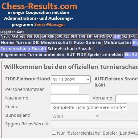
Logged on: Gast
Arabic
ARM
AZE
BIH
BUL
CAT
CHN
CRO
CZE
DEN
ENG
ESP
FAI
FIN
FRA
GER
GRE
INA
I
Home
TurnierDB
Meisterschaft
Foto-Galerie
Meldekartei
El
Turnierschach-Elozahl
Schnellschach-Elozahl
Allgemeines
Turnier anmelden: AUT
FIDE
Spieler anmelden
Elo AU
Willkommen bei den offiziellen Turnierscha
FIDE-Elolisten Stand
AUT-Elolisten Stand
8.601
Personennummer
Nachname
Vorname
Ebene
Bundesland
Spgem./Kreis/Verein
Nur "österreichische" Spieler (Land=A