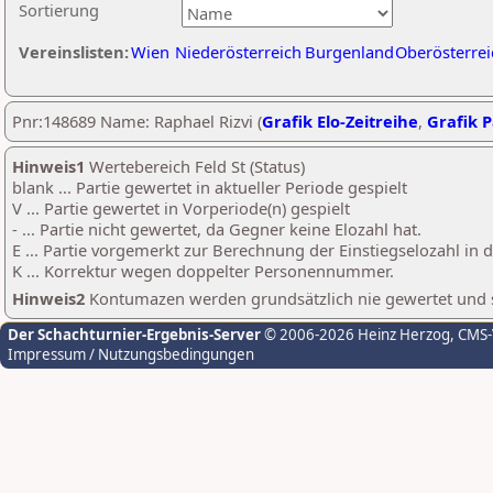
Sortierung
Vereinslisten:
Wien
Niederösterreich
Burgenland
Oberösterrei
Pnr:148689 Name: Raphael Rizvi (
Grafik Elo-Zeitreihe
,
Grafik P
Hinweis1
Wertebereich Feld St (Status)
blank ... Partie gewertet in aktueller Periode gespielt
V ... Partie gewertet in Vorperiode(n) gespielt
- ... Partie nicht gewertet, da Gegner keine Elozahl hat.
E ... Partie vorgemerkt zur Berechnung der Einstiegselozahl in
K ... Korrektur wegen doppelter Personennummer.
Hinweis2
Kontumazen werden grundsätzlich nie gewertet und sin
Der Schachturnier-Ergebnis-Server
© 2006-2026 Heinz Herzog
, CMS
Impressum / Nutzungsbedingungen