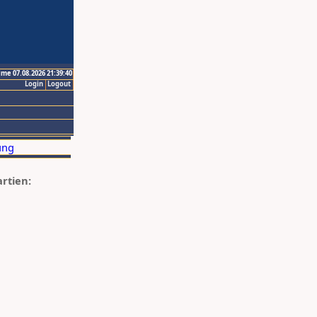
ime 07.08.2026 21:39:40
Login
Logout
artien: