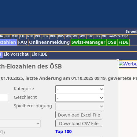
Servert
TA
JPN
MKD
LTU
NED
POL
POR
ROU
RUS
SRB
SVK
SWE
TUR
UKR
VIE
FontSize:11pt
ozahlen
FAQ
Onlineanmeldung
Swiss-Manager
ÖSB
FIDE
T
Elo Vorschau
Elo FIDE
ch-Elozahlen des ÖSB
 01.10.2025, letzte Änderung am 01.10.2025 09:19, gewertete P
Kategorie
Geschlecht
Spielberechtigung
Top 100
UT)