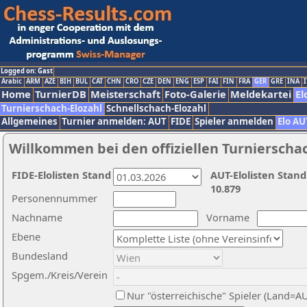
Logged on: Gast
Arabic
ARM
AZE
BIH
BUL
CAT
CHN
CRO
CZE
DEN
ENG
ESP
FAI
FIN
FRA
GER
GRE
INA
I
Home
TurnierDB
Meisterschaft
Foto-Galerie
Meldekartei
El
Turnierschach-Elozahl
Schnellschach-Elozahl
Allgemeines
Turnier anmelden: AUT
FIDE
Spieler anmelden
Elo AU
Willkommen bei den offiziellen Turnierscha
FIDE-Elolisten Stand
AUT-Elolisten Stand
10.879
Personennummer
Nachname
Vorname
Ebene
Bundesland
Spgem./Kreis/Verein
Nur "österreichische" Spieler (Land=A