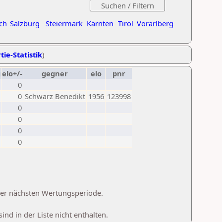
ch
Salzburg
Steiermark
Kärnten
Tirol
Vorarlberg
tie-Statistik
)
g
elo+/-
gegner
elo
pnr
0
0
Schwarz Benedikt
1956
123998
0
0
0
0
 der nächsten Wertungsperiode.
d in der Liste nicht enthalten.