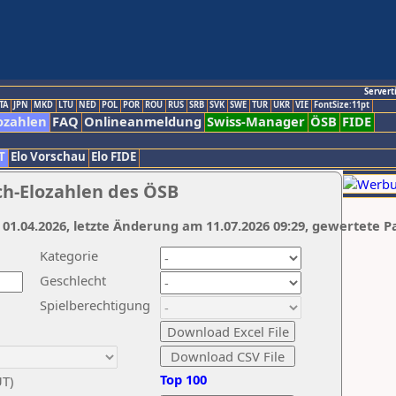
Servert
TA
JPN
MKD
LTU
NED
POL
POR
ROU
RUS
SRB
SVK
SWE
TUR
UKR
VIE
FontSize:11pt
ozahlen
FAQ
Onlineanmeldung
Swiss-Manager
ÖSB
FIDE
T
Elo Vorschau
Elo FIDE
ch-Elozahlen des ÖSB
 01.04.2026, letzte Änderung am 11.07.2026 09:29, gewertete P
Kategorie
Geschlecht
Spielberechtigung
Top 100
UT)