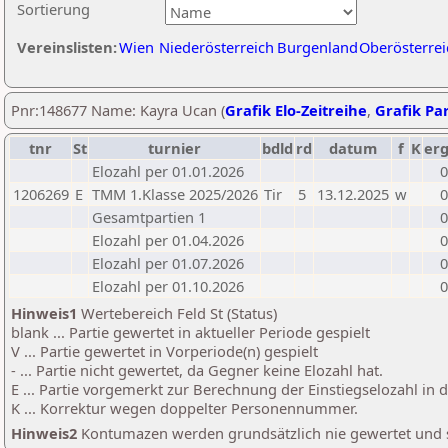
Sortierung
Vereinslisten:
Wien
Niederösterreich
Burgenland
Oberösterrei
Pnr:148677 Name: Kayra Ucan (
Grafik Elo-Zeitreihe
,
Grafik Par
tnr
St
turnier
bdld
rd
datum
f
K
er
Elozahl per 01.01.2026
0
1206269
E
TMM 1.Klasse 2025/2026
Tir
5
13.12.2025
w
0
Gesamtpartien 1
0
Elozahl per 01.04.2026
0
Elozahl per 01.07.2026
0
Elozahl per 01.10.2026
0
Hinweis1
Wertebereich Feld St (Status)
blank ... Partie gewertet in aktueller Periode gespielt
V ... Partie gewertet in Vorperiode(n) gespielt
- ... Partie nicht gewertet, da Gegner keine Elozahl hat.
E ... Partie vorgemerkt zur Berechnung der Einstiegselozahl in
K ... Korrektur wegen doppelter Personennummer.
Hinweis2
Kontumazen werden grundsätzlich nie gewertet und sin