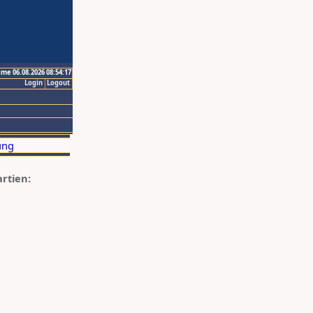
ime 06.08.2026 08:54:17
Login
Logout
artien: