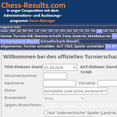
Logged on: Gast
Arabic
ARM
AZE
BIH
BUL
CAT
CHN
CRO
CZE
DEN
ENG
ESP
FAI
FIN
FRA
GER
GRE
INA
I
Home
TurnierDB
Meisterschaft
Foto-Galerie
Meldekartei
El
Turnierschach-Elozahl
Schnellschach-Elozahl
Allgemeines
Turnier anmelden: AUT
FIDE
Spieler anmelden
Elo AU
Willkommen bei den offiziellen Turnierscha
FIDE-Elolisten Stand
AUT-Elolisten Stand
13.945
Personennummer
Nachname
Vorname
Ebene
Bundesland
Spgem./Kreis/Verein
Nur "österreichische" Spieler (Land=A