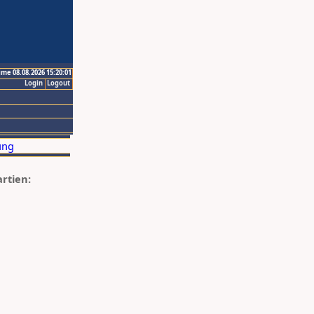
ime 08.08.2026 15:20:01
Login
Logout
artien: