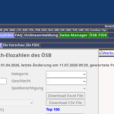
Servert
TA
JPN
MKD
LTU
NED
POL
POR
ROU
RUS
SRB
SVK
SWE
TUR
UKR
VIE
FontSize:11pt
ozahlen
FAQ
Onlineanmeldung
Swiss-Manager
ÖSB
FIDE
T
Elo Vorschau
Elo FIDE
ch-Elozahlen des ÖSB
 01.04.2026, letzte Änderung am 11.07.2026 09:29, gewertete P
Kategorie
Geschlecht
Spielberechtigung
Top 100
UT)