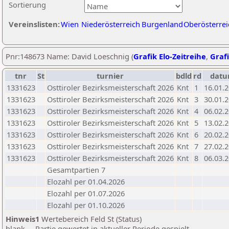
Sortierung
Vereinslisten:
Wien
Niederösterreich
Burgenland
Oberösterrei
Pnr:148673 Name: David Loeschnig (
Grafik Elo-Zeitreihe
,
Grafi
tnr
St
turnier
bdld
rd
dat
1331623
Osttiroler Bezirksmeisterschaft 2026
Knt
1
16.01.
1331623
Osttiroler Bezirksmeisterschaft 2026
Knt
3
30.01.
1331623
Osttiroler Bezirksmeisterschaft 2026
Knt
4
06.02.
1331623
Osttiroler Bezirksmeisterschaft 2026
Knt
5
13.02.
1331623
Osttiroler Bezirksmeisterschaft 2026
Knt
6
20.02.
1331623
Osttiroler Bezirksmeisterschaft 2026
Knt
7
27.02.
1331623
Osttiroler Bezirksmeisterschaft 2026
Knt
8
06.03.
Gesamtpartien 7
Elozahl per 01.04.2026
Elozahl per 01.07.2026
Elozahl per 01.10.2026
Hinweis1
Wertebereich Feld St (Status)
blank ... Partie gewertet in aktueller Periode gespielt