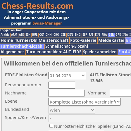
Logged on: Gast
Arabic
ARM
AZE
BIH
BUL
CAT
CHN
CRO
CZE
DEN
ENG
ESP
FAI
FIN
FRA
GER
GRE
INA
I
Home
TurnierDB
Meisterschaft
Foto-Galerie
Meldekartei
El
Turnierschach-Elozahl
Schnellschach-Elozahl
Allgemeines
Turnier anmelden: AUT
FIDE
Spieler anmelden
Elo AU
Willkommen bei den offiziellen Turnierscha
FIDE-Elolisten Stand
AUT-Elolisten Stand
13.945
Personennummer
Nachname
Vorname
Ebene
Bundesland
Spgem./Kreis/Verein
Nur "österreichische" Spieler (Land=A