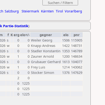
ch
Salzburg
Steiermark
Kärnten
Tirol
Vorarlberg
k Partie-Statistik
)
um
f
K
erg
elo+/-
gegner
elo
pnr
2026
s
0
0
Weiler Georg
1506
115905
2026
w
0
0
Knapp Andreas
1422
148731
2026
s
0
0
Stadler Konstantin
1353
146789
2026
w
1
0
Zauner Arnold
1200
148634
2026
s
0
0
Grubauer Gerhard
1613
104077
2026
w
1
0
Frey Luis
1214
143062
2026
s
0
0
Stocker Simon
1376
147629
2
0
0
1225
0
1225
0
1225