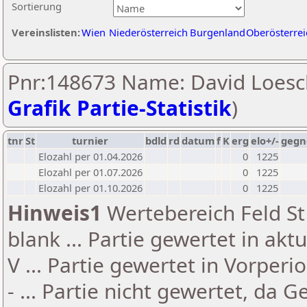
Sortierung
Vereinslisten:
Wien
Niederösterreich
Burgenland
Oberösterrei
Pnr:148673 Name: David Loesc
Grafik Partie-Statistik
)
tnr
St
turnier
bdld
rd
datum
f
K
erg
elo+/-
gegn
Elozahl per 01.04.2026
0
1225
Elozahl per 01.07.2026
0
1225
Elozahl per 01.10.2026
0
1225
Hinweis1
Wertebereich Feld St 
blank ... Partie gewertet in akt
V ... Partie gewertet in Vorperi
- ... Partie nicht gewertet, da 