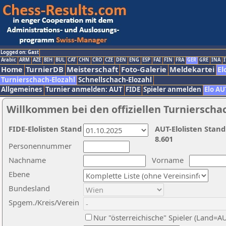
Logged on: Gast
Arabic
ARM
AZE
BIH
BUL
CAT
CHN
CRO
CZE
DEN
ENG
ESP
FAI
FIN
FRA
GER
GRE
INA
I
Home
TurnierDB
Meisterschaft
Foto-Galerie
Meldekartei
El
Turnierschach-Elozahl
Schnellschach-Elozahl
Allgemeines
Turnier anmelden: AUT
FIDE
Spieler anmelden
Elo AU
Willkommen bei den offiziellen Turnierscha
FIDE-Elolisten Stand
AUT-Elolisten Stand
8.601
Personennummer
Nachname
Vorname
Ebene
Bundesland
Spgem./Kreis/Verein
Nur "österreichische" Spieler (Land=A