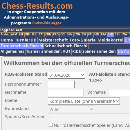
Logged on: Gast
Arabic
ARM
AZE
BIH
BUL
CAT
CHN
CRO
CZE
DEN
ENG
ESP
FAI
FIN
FRA
GER
GRE
INA
I
Home
TurnierDB
Meisterschaft
Foto-Galerie
Meldekartei
El
Turnierschach-Elozahl
Schnellschach-Elozahl
Allgemeines
Turnier anmelden: AUT
FIDE
Spieler anmelden
Elo AU
Willkommen bei den offiziellen Turnierscha
FIDE-Elolisten Stand
AUT-Elolisten Stand
13.945
Personennummer
Nachname
Vorname
Ebene
Bundesland
Spgem./Kreis/Verein
Nur "österreichische" Spieler (Land=A