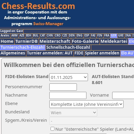
Logged on: Gast
Arabic
ARM
AZE
BIH
BUL
CAT
CHN
CRO
CZE
DEN
ENG
ESP
FAI
FIN
FRA
GER
GRE
INA
I
Home
TurnierDB
Meisterschaft
Foto-Galerie
Meldekartei
El
Turnierschach-Elozahl
Schnellschach-Elozahl
Allgemeines
Turnier anmelden: AUT
FIDE
Spieler anmelden
Elo AU
Willkommen bei den offiziellen Turnierscha
FIDE-Elolisten Stand
AUT-Elolisten Stand
8.601
Personennummer
Nachname
Vorname
Ebene
Bundesland
Spgem./Kreis/Verein
Nur "österreichische" Spieler (Land=A