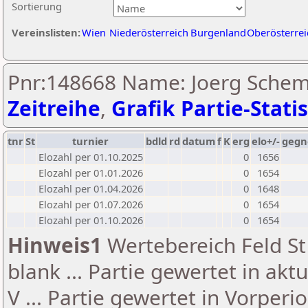
Sortierung
Vereinslisten:
Wien
Niederösterreich
Burgenland
Oberösterrei
Pnr:148668 Name: Joerg Schem
Zeitreihe
,
Grafik Partie-Statis
tnr
St
turnier
bdld
rd
datum
f
K
erg
elo+/-
gegn
Elozahl per 01.10.2025
0
1656
Elozahl per 01.01.2026
0
1654
Elozahl per 01.04.2026
0
1648
Elozahl per 01.07.2026
0
1654
Elozahl per 01.10.2026
0
1654
Hinweis1
Wertebereich Feld St 
blank ... Partie gewertet in akt
V ... Partie gewertet in Vorperi