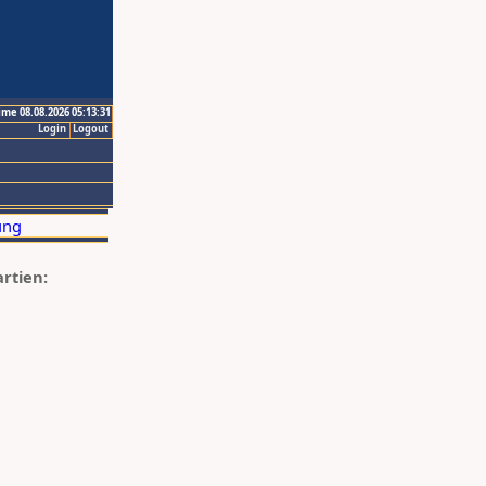
ime 08.08.2026 05:13:31
Login
Logout
artien: