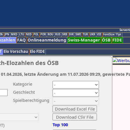
Servert
TA
JPN
MKD
LTU
NED
POL
POR
ROU
RUS
SRB
SVK
SWE
TUR
UKR
VIE
FontSize:11pt
ozahlen
FAQ
Onlineanmeldung
Swiss-Manager
ÖSB
FIDE
T
Elo Vorschau
Elo FIDE
ch-Elozahlen des ÖSB
 01.04.2026, letzte Änderung am 11.07.2026 09:29, gewertete P
Kategorie
Geschlecht
Spielberechtigung
Top 100
UT)