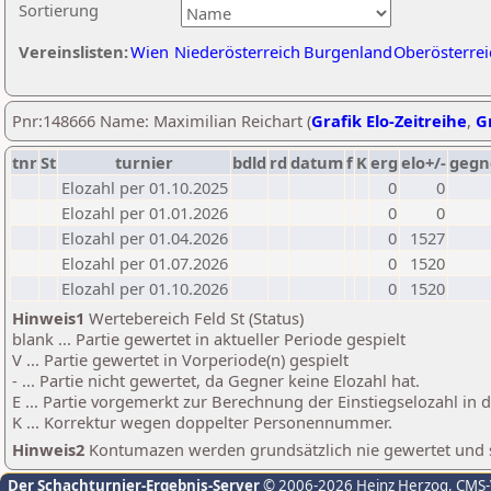
Sortierung
Vereinslisten:
Wien
Niederösterreich
Burgenland
Oberösterrei
Pnr:148666 Name: Maximilian Reichart (
Grafik Elo-Zeitreihe
,
Gr
tnr
St
turnier
bdld
rd
datum
f
K
erg
elo+/-
gegn
Elozahl per 01.10.2025
0
0
Elozahl per 01.01.2026
0
0
Elozahl per 01.04.2026
0
1527
Elozahl per 01.07.2026
0
1520
Elozahl per 01.10.2026
0
1520
Hinweis1
Wertebereich Feld St (Status)
blank ... Partie gewertet in aktueller Periode gespielt
V ... Partie gewertet in Vorperiode(n) gespielt
- ... Partie nicht gewertet, da Gegner keine Elozahl hat.
E ... Partie vorgemerkt zur Berechnung der Einstiegselozahl in
K ... Korrektur wegen doppelter Personennummer.
Hinweis2
Kontumazen werden grundsätzlich nie gewertet und sin
Der Schachturnier-Ergebnis-Server
© 2006-2026 Heinz Herzog
, CMS