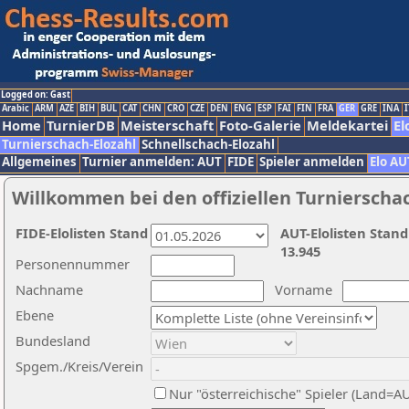
Logged on: Gast
Arabic
ARM
AZE
BIH
BUL
CAT
CHN
CRO
CZE
DEN
ENG
ESP
FAI
FIN
FRA
GER
GRE
INA
I
Home
TurnierDB
Meisterschaft
Foto-Galerie
Meldekartei
El
Turnierschach-Elozahl
Schnellschach-Elozahl
Allgemeines
Turnier anmelden: AUT
FIDE
Spieler anmelden
Elo AU
Willkommen bei den offiziellen Turnierscha
FIDE-Elolisten Stand
AUT-Elolisten Stand
13.945
Personennummer
Nachname
Vorname
Ebene
Bundesland
Spgem./Kreis/Verein
Nur "österreichische" Spieler (Land=A