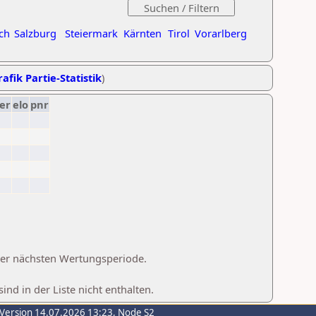
ch
Salzburg
Steiermark
Kärnten
Tirol
Vorarlberg
afik Partie-Statistik
)
er
elo
pnr
 der nächsten Wertungsperiode.
d in der Liste nicht enthalten.
-Version 14.07.2026 13:23, Node S2