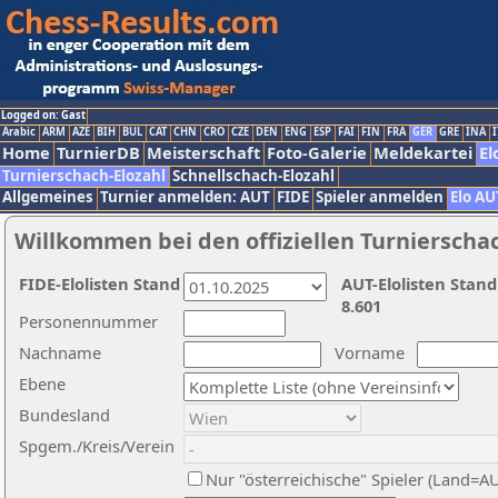
Logged on: Gast
Arabic
ARM
AZE
BIH
BUL
CAT
CHN
CRO
CZE
DEN
ENG
ESP
FAI
FIN
FRA
GER
GRE
INA
I
Home
TurnierDB
Meisterschaft
Foto-Galerie
Meldekartei
El
Turnierschach-Elozahl
Schnellschach-Elozahl
Allgemeines
Turnier anmelden: AUT
FIDE
Spieler anmelden
Elo AU
Willkommen bei den offiziellen Turnierscha
FIDE-Elolisten Stand
AUT-Elolisten Stand
8.601
Personennummer
Nachname
Vorname
Ebene
Bundesland
Spgem./Kreis/Verein
Nur "österreichische" Spieler (Land=A