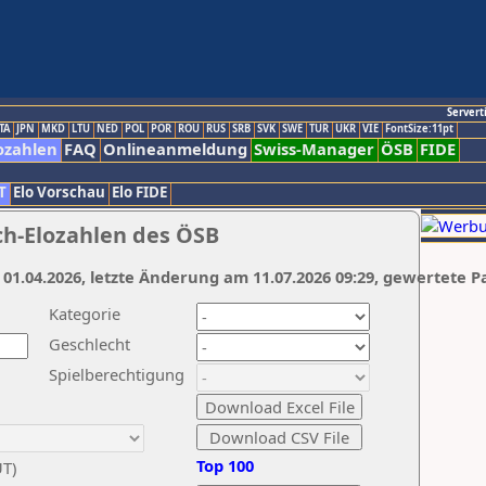
Servert
TA
JPN
MKD
LTU
NED
POL
POR
ROU
RUS
SRB
SVK
SWE
TUR
UKR
VIE
FontSize:11pt
ozahlen
FAQ
Onlineanmeldung
Swiss-Manager
ÖSB
FIDE
T
Elo Vorschau
Elo FIDE
ch-Elozahlen des ÖSB
 01.04.2026, letzte Änderung am 11.07.2026 09:29, gewertete P
Kategorie
Geschlecht
Spielberechtigung
Top 100
UT)