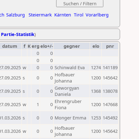
ch
Salzburg
Steiermark
Kärnten
Tirol
Vorarlberg
 Partie-Statistik
)
datum
f
K
erg
elo+/-
gegner
elo
pnr
0
0
0
0
27.09.2025
w
0
0
Schinwald Eva
1274
141189
Hofbauer
27.09.2025
s
0
0
1200
145642
Johanna
Geworgyan
27.09.2025
s
0
0
1368
138078
Daniela
Ehrengruber
27.09.2025
w
1
0
1200
147668
Fiona
01.03.2026
s
0
0
Monger Emma
1253
145492
Hofbauer
01.03.2026
w
0
0
1200
145642
Johanna