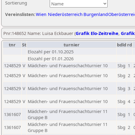
Sortierung
Vereinslisten:
Wien
Niederösterreich
Burgenland
Oberösterrei
Pnr:148652 Name: Luisa Eckbauer (
Grafik Elo-Zeitreihe
,
Grafik
tnr
St
turnier
bdld
rd
Elozahl per 01.10.2025
Elozahl per 01.01.2026
1248529
V
Mädchen- und Frauenschachturnier 10
Sbg
1
1248529
V
Mädchen- und Frauenschachturnier 10
Sbg
2
1248529
V
Mädchen- und Frauenschachturnier 10
Sbg
3
1248529
V
Mädchen- und Frauenschachturnier 10
Sbg
4
Mädchen- und Frauenschachturnier 11
1361607
Sbg
1
Gruppe B
Mädchen- und Frauenschachturnier 11
1361607
Sbg
2
Gruppe B