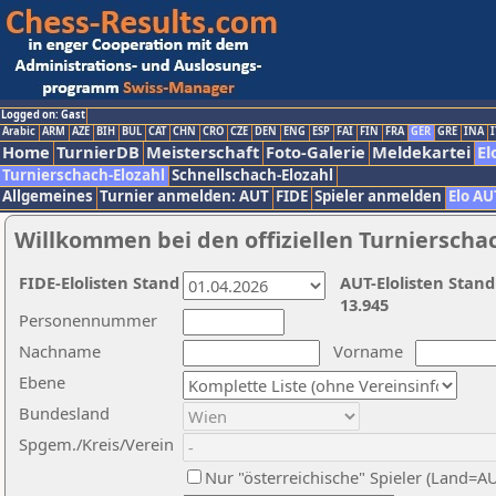
Logged on: Gast
Arabic
ARM
AZE
BIH
BUL
CAT
CHN
CRO
CZE
DEN
ENG
ESP
FAI
FIN
FRA
GER
GRE
INA
I
Home
TurnierDB
Meisterschaft
Foto-Galerie
Meldekartei
El
Turnierschach-Elozahl
Schnellschach-Elozahl
Allgemeines
Turnier anmelden: AUT
FIDE
Spieler anmelden
Elo AU
Willkommen bei den offiziellen Turnierscha
FIDE-Elolisten Stand
AUT-Elolisten Stand
13.945
Personennummer
Nachname
Vorname
Ebene
Bundesland
Spgem./Kreis/Verein
Nur "österreichische" Spieler (Land=A