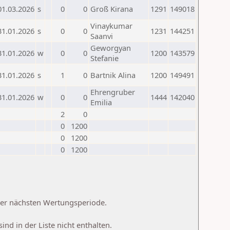
01.03.2026
s
0
0
Groß Kirana
1291
149018
Vinaykumar
31.01.2026
s
0
0
1231
144251
Saanvi
Geworgyan
31.01.2026
w
0
0
1200
143579
Stefanie
31.01.2026
s
1
0
Bartnik Alina
1200
149491
Ehrengruber
31.01.2026
w
0
0
1444
142040
Emilia
2
0
0
1200
0
1200
0
1200
 der nächsten Wertungsperiode.
d in der Liste nicht enthalten.