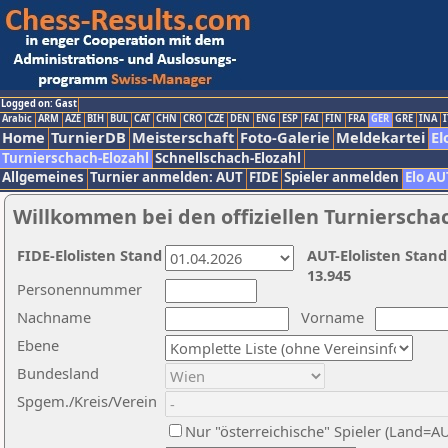
Logged on: Gast
Arabic
ARM
AZE
BIH
BUL
CAT
CHN
CRO
CZE
DEN
ENG
ESP
FAI
FIN
FRA
GER
GRE
INA
I
Home
TurnierDB
Meisterschaft
Foto-Galerie
Meldekartei
El
Turnierschach-Elozahl
Schnellschach-Elozahl
Allgemeines
Turnier anmelden: AUT
FIDE
Spieler anmelden
Elo AU
Willkommen bei den offiziellen Turnierscha
FIDE-Elolisten Stand
AUT-Elolisten Stand
13.945
Personennummer
Nachname
Vorname
Ebene
Bundesland
Spgem./Kreis/Verein
Nur "österreichische" Spieler (Land=A