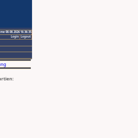
ime 08.08.2026 16:36:35
Login
Logout
artien: