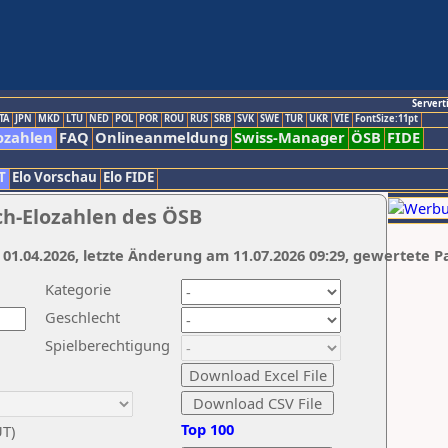
Servert
TA
JPN
MKD
LTU
NED
POL
POR
ROU
RUS
SRB
SVK
SWE
TUR
UKR
VIE
FontSize:11pt
ozahlen
FAQ
Onlineanmeldung
Swiss-Manager
ÖSB
FIDE
T
Elo Vorschau
Elo FIDE
ch-Elozahlen des ÖSB
 01.04.2026, letzte Änderung am 11.07.2026 09:29, gewertete P
Kategorie
Geschlecht
Spielberechtigung
Top 100
UT)