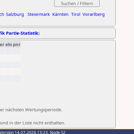
ch
Salzburg
Steiermark
Kärnten
Tirol
Vorarlberg
ik Partie-Statistik
)
er
elo
pnr
 der nächsten Wertungsperiode.
d in der Liste nicht enthalten.
-Version 14.07.2026 13:23, Node S2