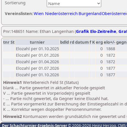
Sortierung
Vereinslisten:
Wien
Niederösterreich
Burgenland
Oberösterrei
Pnr:148651 Name: Ethan Langenhan (
Grafik Elo-Zeitreihe
,
Graf
tnr
St
turnier
bdld
rd
datum
f
K
erg
elo+/-
gegn
Elozahl per 01.10.2025
0
1868
Elozahl per 01.01.2026
0
1872
Elozahl per 01.04.2026
0
1872
Elozahl per 01.07.2026
0
1877
Elozahl per 01.10.2026
0
1877
Hinweis1
Wertebereich Feld St (Status)
blank ... Partie gewertet in aktueller Periode gespielt
V ... Partie gewertet in Vorperiode(n) gespielt
- ... Partie nicht gewertet, da Gegner keine Elozahl hat.
E ... Partie vorgemerkt zur Berechnung der Einstiegselozahl in
K ... Korrektur wegen doppelter Personennummer.
Hinweis2
Kontumazen werden grundsätzlich nie gewertet und sin
Der Schachturnier-Ergebnis-Server
© 2006-2026 Heinz Herzog
, CMS