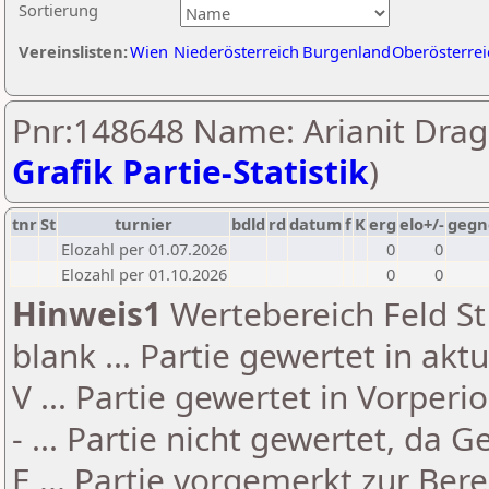
Sortierung
Vereinslisten:
Wien
Niederösterreich
Burgenland
Oberösterrei
Pnr:148648 Name: Arianit Draga
Grafik Partie-Statistik
)
tnr
St
turnier
bdld
rd
datum
f
K
erg
elo+/-
gegn
Elozahl per 01.07.2026
0
0
Elozahl per 01.10.2026
0
0
Hinweis1
Wertebereich Feld St 
blank ... Partie gewertet in akt
V ... Partie gewertet in Vorperi
- ... Partie nicht gewertet, da 
E ... Partie vorgemerkt zur Be