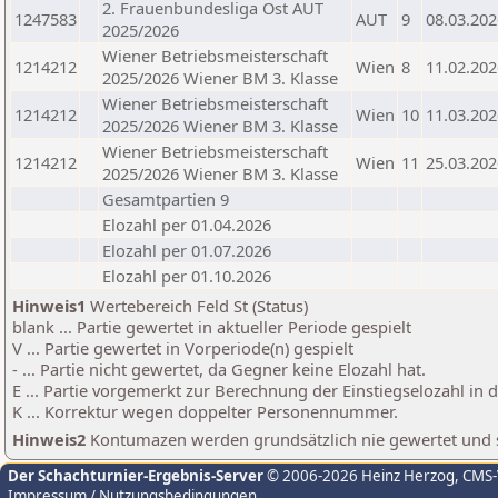
2. Frauenbundesliga Ost AUT
1247583
AUT
9
08.03.202
2025/2026
Wiener Betriebsmeisterschaft
1214212
Wien
8
11.02.202
2025/2026 Wiener BM 3. Klasse
Wiener Betriebsmeisterschaft
1214212
Wien
10
11.03.202
2025/2026 Wiener BM 3. Klasse
Wiener Betriebsmeisterschaft
1214212
Wien
11
25.03.202
2025/2026 Wiener BM 3. Klasse
Gesamtpartien 9
Elozahl per 01.04.2026
Elozahl per 01.07.2026
Elozahl per 01.10.2026
Hinweis1
Wertebereich Feld St (Status)
blank ... Partie gewertet in aktueller Periode gespielt
V ... Partie gewertet in Vorperiode(n) gespielt
- ... Partie nicht gewertet, da Gegner keine Elozahl hat.
E ... Partie vorgemerkt zur Berechnung der Einstiegselozahl in
K ... Korrektur wegen doppelter Personennummer.
Hinweis2
Kontumazen werden grundsätzlich nie gewertet und sin
Der Schachturnier-Ergebnis-Server
© 2006-2026 Heinz Herzog
, CMS
Impressum / Nutzungsbedingungen