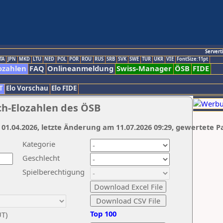
Servert
TA
JPN
MKD
LTU
NED
POL
POR
ROU
RUS
SRB
SVK
SWE
TUR
UKR
VIE
FontSize:11pt
ozahlen
FAQ
Onlineanmeldung
Swiss-Manager
ÖSB
FIDE
T
Elo Vorschau
Elo FIDE
ch-Elozahlen des ÖSB
 01.04.2026, letzte Änderung am 11.07.2026 09:29, gewertete P
Kategorie
Geschlecht
Spielberechtigung
Top 100
UT)