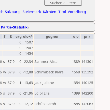
ch
Salzburg
Steiermark
Kärnten
Tirol
Vorarlberg
 Partie-Statistik
)
f
K
erg
elo+/-
gegner
elo
pnr
0
1507
0
1507
0
1454
6
s
37.9
0
-22,34
Sammer Alisa
1389
141301
6
w
37.9
0
-12,88
Schirmbeck Klara
1568
135392
6
w
37.9
1
13,63
Jauk Juliane
1354
140125
6
s
37.9
0
-21,96
Loibl Ella
1399
142200
6
s
37.9
0
-12,12
Schütz Sarah
1585
142063