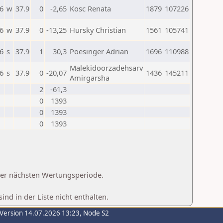
6
w
37.9
0
-2,65
Kosc Renata
1879
107226
6
w
37.9
0
-13,25
Hursky Christian
1561
105741
6
s
37.9
1
30,3
Poesinger Adrian
1696
110988
Malekidoorzadehsarv
6
s
37.9
0
-20,07
1436
145211
Amirgarsha
2
-61,3
0
1393
0
1393
0
1393
 der nächsten Wertungsperiode.
d in der Liste nicht enthalten.
-Version 14.07.2026 13:23, Node S2