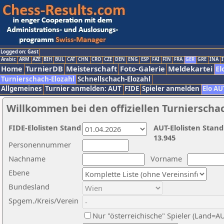
Logged on: Gast
Arabic
ARM
AZE
BIH
BUL
CAT
CHN
CRO
CZE
DEN
ENG
ESP
FAI
FIN
FRA
GER
GRE
INA
I
Home
TurnierDB
Meisterschaft
Foto-Galerie
Meldekartei
El
Turnierschach-Elozahl
Schnellschach-Elozahl
Allgemeines
Turnier anmelden: AUT
FIDE
Spieler anmelden
Elo AU
Willkommen bei den offiziellen Turnierscha
FIDE-Elolisten Stand
AUT-Elolisten Stand
13.945
Personennummer
Nachname
Vorname
Ebene
Bundesland
Spgem./Kreis/Verein
Nur "österreichische" Spieler (Land=A