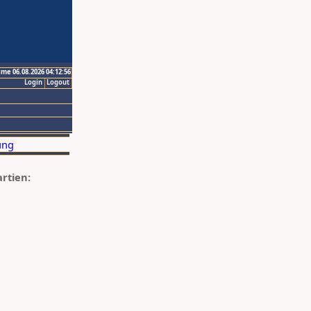
ime 06.08.2026 04:12:56
Login
Logout
artien: