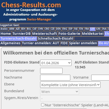
Logged on: Gast
Arabic
ARM
AZE
BIH
BUL
CAT
CHN
CRO
CZE
DEN
ENG
ESP
FAI
FIN
FRA
GER
GRE
INA
I
Home
TurnierDB
Meisterschaft
Foto-Galerie
Meldekartei
El
Turnierschach-Elozahl
Schnellschach-Elozahl
Allgemeines
Turnier anmelden: AUT
FIDE
Spieler anmelden
Elo AU
Willkommen bei den offiziellen Turnierscha
FIDE-Elolisten Stand
AUT-Elolisten Stand
13.945
Personennummer
Nachname
Vorname
Ebene
Bundesland
Spgem./Kreis/Verein
Nur "österreichische" Spieler (Land=A