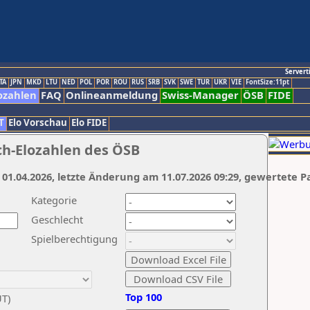
Servert
TA
JPN
MKD
LTU
NED
POL
POR
ROU
RUS
SRB
SVK
SWE
TUR
UKR
VIE
FontSize:11pt
ozahlen
FAQ
Onlineanmeldung
Swiss-Manager
ÖSB
FIDE
T
Elo Vorschau
Elo FIDE
ch-Elozahlen des ÖSB
 01.04.2026, letzte Änderung am 11.07.2026 09:29, gewertete P
Kategorie
Geschlecht
Spielberechtigung
Top 100
UT)