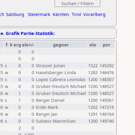
ch
Salzburg
Steiermark
Kärnten
Tirol
Vorarlberg
he
,
Grafik Partie-Statistik
)
f
K
erg
elo+/-
gegner
elo
pnr
0
0
0
0
25
s
0
0
Strasser Julian
1522
145292
25
w
0
0
Haselsberger Linda
1282
146476
25
s
0
0
Lopez Cabrera Leonidas
1200
148307
25
w
0
0
Gruber-Deutsch Michael
1200
148527
26
w
1
0
Gruber-Deutsch Michael
1200
148527
26
s
1
0
Berger Daniel
1200
149561
26
w
0
0
Erdei Mark
1202
147216
26
w
0
0
Berger Jan
1291
146164
26
s
0
0
Subasic Maximilian
1200
149740
2
0
0
1200