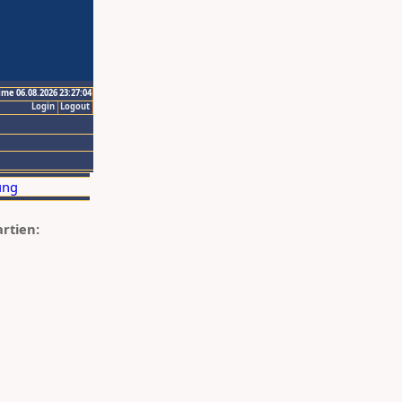
ime 06.08.2026 23:27:04
Login
Logout
artien: