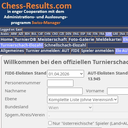
Logged on: Gast
Arabic
ARM
AZE
BIH
BUL
CAT
CHN
CRO
CZE
DEN
ENG
ESP
FAI
FIN
FRA
GER
GRE
INA
I
Home
TurnierDB
Meisterschaft
Foto-Galerie
Meldekartei
El
Turnierschach-Elozahl
Schnellschach-Elozahl
Allgemeines
Turnier anmelden: AUT
FIDE
Spieler anmelden
Elo AU
Willkommen bei den offiziellen Turnierscha
FIDE-Elolisten Stand
AUT-Elolisten Stand
13.945
Personennummer
Nachname
Vorname
Ebene
Bundesland
Spgem./Kreis/Verein
Nur "österreichische" Spieler (Land=A