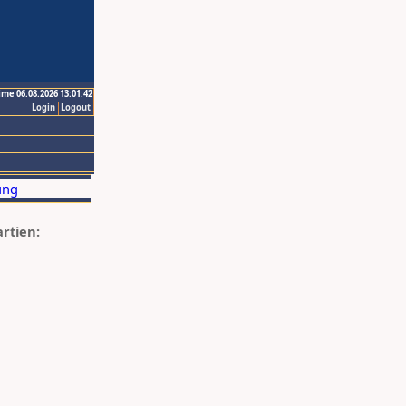
ime 06.08.2026 13:01:42
Login
Logout
artien: