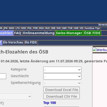
Servert
TA
JPN
MKD
LTU
NED
POL
POR
ROU
RUS
SRB
SVK
SWE
TUR
UKR
VIE
FontSize:11pt
ozahlen
FAQ
Onlineanmeldung
Swiss-Manager
ÖSB
FIDE
T
Elo Vorschau
Elo FIDE
ch-Elozahlen des ÖSB
 01.04.2026, letzte Änderung am 11.07.2026 09:29, gewertete P
Kategorie
Geschlecht
Spielberechtigung
Top 100
UT)