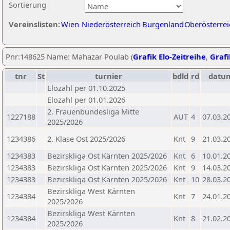
Sortierung
Vereinslisten:
Wien
Niederösterreich
Burgenland
Oberösterrei
Pnr:148625 Name: Mahazar Poulab (
Grafik Elo-Zeitreihe
,
Grafi
tnr
St
turnier
bdld
rd
datu
Elozahl per 01.10.2025
Elozahl per 01.01.2026
2. Frauenbundesliga Mitte
1227188
AUT
4
07.03.2
2025/2026
1234386
2. Klase Ost 2025/2026
Knt
9
21.03.2
1234383
Bezirskliga Ost Kärnten 2025/2026
Knt
6
10.01.2
1234383
Bezirskliga Ost Kärnten 2025/2026
Knt
9
14.03.2
1234383
Bezirskliga Ost Kärnten 2025/2026
Knt
10
28.03.2
Bezirskliga West Kärnten
1234384
Knt
7
24.01.2
2025/2026
Bezirskliga West Kärnten
1234384
Knt
8
21.02.2
2025/2026