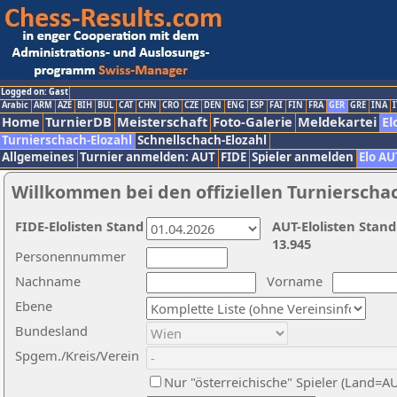
Logged on: Gast
Arabic
ARM
AZE
BIH
BUL
CAT
CHN
CRO
CZE
DEN
ENG
ESP
FAI
FIN
FRA
GER
GRE
INA
I
Home
TurnierDB
Meisterschaft
Foto-Galerie
Meldekartei
El
Turnierschach-Elozahl
Schnellschach-Elozahl
Allgemeines
Turnier anmelden: AUT
FIDE
Spieler anmelden
Elo AU
Willkommen bei den offiziellen Turnierscha
FIDE-Elolisten Stand
AUT-Elolisten Stand
13.945
Personennummer
Nachname
Vorname
Ebene
Bundesland
Spgem./Kreis/Verein
Nur "österreichische" Spieler (Land=A