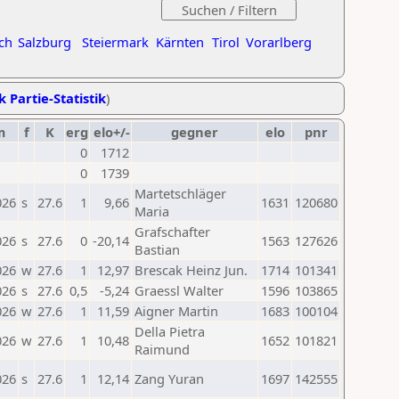
ch
Salzburg
Steiermark
Kärnten
Tirol
Vorarlberg
k Partie-Statistik
)
m
f
K
erg
elo+/-
gegner
elo
pnr
0
1712
0
1739
Martetschläger
026
s
27.6
1
9,66
1631
120680
Maria
Grafschafter
026
s
27.6
0
-20,14
1563
127626
Bastian
026
w
27.6
1
12,97
Brescak Heinz Jun.
1714
101341
026
s
27.6
0,5
-5,24
Graessl Walter
1596
103865
026
w
27.6
1
11,59
Aigner Martin
1683
100104
Della Pietra
026
w
27.6
1
10,48
1652
101821
Raimund
026
s
27.6
1
12,14
Zang Yuran
1697
142555