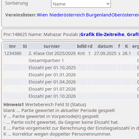
Sortierung
Vereinslisten:
Wien
Niederösterreich
Burgenland
Oberösterrei
Pnr:148625 Name: Mahazar Poulab (
Grafik Elo-Zeitreihe
,
Grafi
tnr
St
turnier
bdld
rd
datum
f
K
er
1234386
2. Klase Ost 2025/2026
Knt
1
27.09.2025
s
28.1
Gesamtpartien 1
Elozahl per 01.10.2025
Elozahl per 01.01.2026
Elozahl per 01.04.2026
Elozahl per 01.07.2026
Elozahl per 01.10.2026
Hinweis1
Wertebereich Feld St (Status)
blank ... Partie gewertet in aktueller Periode gespielt
V ... Partie gewertet in Vorperiode(n) gespielt
- ... Partie nicht gewertet, da Gegner keine Elozahl hat.
E ... Partie vorgemerkt zur Berechnung der Einstiegselozahl in
K ... Korrektur wegen doppelter Personennummer.