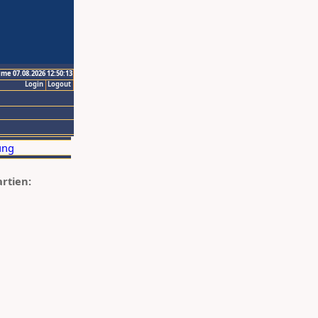
ime 07.08.2026 12:50:13
Login
Logout
artien: