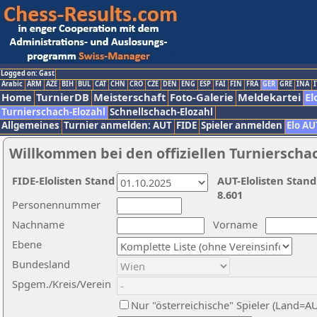
Logged on: Gast
Arabic
ARM
AZE
BIH
BUL
CAT
CHN
CRO
CZE
DEN
ENG
ESP
FAI
FIN
FRA
GER
GRE
INA
I
Home
TurnierDB
Meisterschaft
Foto-Galerie
Meldekartei
El
Turnierschach-Elozahl
Schnellschach-Elozahl
Allgemeines
Turnier anmelden: AUT
FIDE
Spieler anmelden
Elo AU
Willkommen bei den offiziellen Turnierscha
FIDE-Elolisten Stand
AUT-Elolisten Stand
8.601
Personennummer
Nachname
Vorname
Ebene
Bundesland
Spgem./Kreis/Verein
Nur "österreichische" Spieler (Land=A