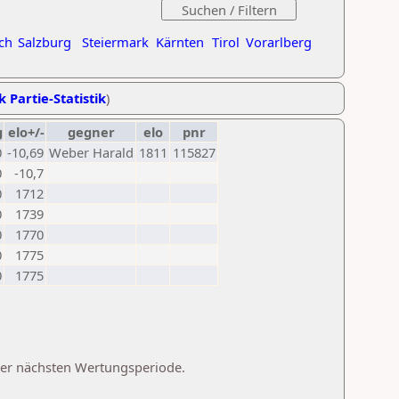
ch
Salzburg
Steiermark
Kärnten
Tirol
Vorarlberg
k Partie-Statistik
)
g
elo+/-
gegner
elo
pnr
0
-10,69
Weber Harald
1811
115827
0
-10,7
0
1712
0
1739
0
1770
0
1775
0
1775
 der nächsten Wertungsperiode.