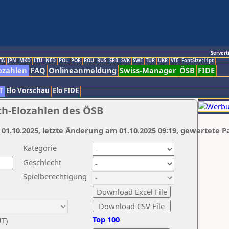
Servert
TA
JPN
MKD
LTU
NED
POL
POR
ROU
RUS
SRB
SVK
SWE
TUR
UKR
VIE
FontSize:11pt
ozahlen
FAQ
Onlineanmeldung
Swiss-Manager
ÖSB
FIDE
T
Elo Vorschau
Elo FIDE
ch-Elozahlen des ÖSB
 01.10.2025, letzte Änderung am 01.10.2025 09:19, gewertete P
Kategorie
Geschlecht
Spielberechtigung
Top 100
UT)