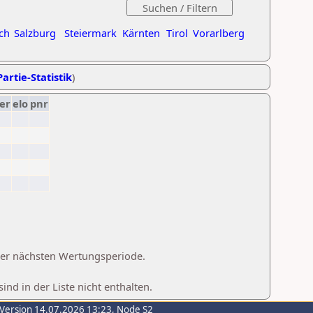
ch
Salzburg
Steiermark
Kärnten
Tirol
Vorarlberg
artie-Statistik
)
er
elo
pnr
 der nächsten Wertungsperiode.
d in der Liste nicht enthalten.
-Version 14.07.2026 13:23, Node S2