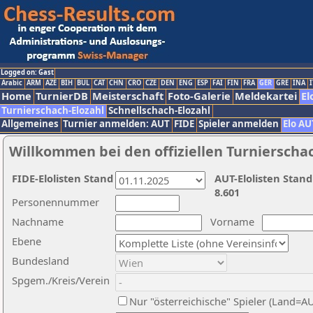
Logged on: Gast
Arabic
ARM
AZE
BIH
BUL
CAT
CHN
CRO
CZE
DEN
ENG
ESP
FAI
FIN
FRA
GER
GRE
INA
I
Home
TurnierDB
Meisterschaft
Foto-Galerie
Meldekartei
El
Turnierschach-Elozahl
Schnellschach-Elozahl
Allgemeines
Turnier anmelden: AUT
FIDE
Spieler anmelden
Elo AU
Willkommen bei den offiziellen Turnierscha
FIDE-Elolisten Stand
AUT-Elolisten Stand
8.601
Personennummer
Nachname
Vorname
Ebene
Bundesland
Spgem./Kreis/Verein
Nur "österreichische" Spieler (Land=A