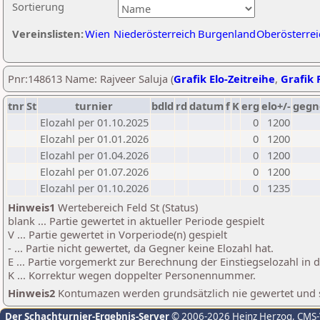
Sortierung
Vereinslisten:
Wien
Niederösterreich
Burgenland
Oberösterrei
Pnr:148613 Name: Rajveer Saluja (
Grafik Elo-Zeitreihe
,
Grafik P
tnr
St
turnier
bdld
rd
datum
f
K
erg
elo+/-
gegn
Elozahl per 01.10.2025
0
1200
Elozahl per 01.01.2026
0
1200
Elozahl per 01.04.2026
0
1200
Elozahl per 01.07.2026
0
1200
Elozahl per 01.10.2026
0
1235
Hinweis1
Wertebereich Feld St (Status)
blank ... Partie gewertet in aktueller Periode gespielt
V ... Partie gewertet in Vorperiode(n) gespielt
- ... Partie nicht gewertet, da Gegner keine Elozahl hat.
E ... Partie vorgemerkt zur Berechnung der Einstiegselozahl in
K ... Korrektur wegen doppelter Personennummer.
Hinweis2
Kontumazen werden grundsätzlich nie gewertet und sin
Der Schachturnier-Ergebnis-Server
© 2006-2026 Heinz Herzog
, CMS