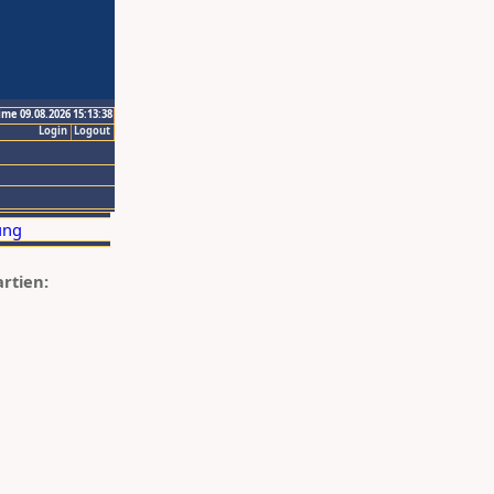
ime 09.08.2026 15:13:38
Login
Logout
artien: