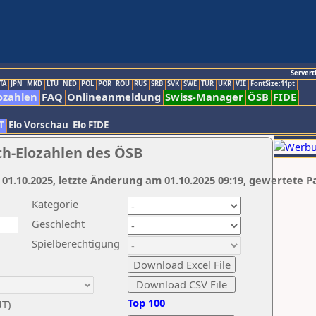
Servert
TA
JPN
MKD
LTU
NED
POL
POR
ROU
RUS
SRB
SVK
SWE
TUR
UKR
VIE
FontSize:11pt
ozahlen
FAQ
Onlineanmeldung
Swiss-Manager
ÖSB
FIDE
T
Elo Vorschau
Elo FIDE
ch-Elozahlen des ÖSB
 01.10.2025, letzte Änderung am 01.10.2025 09:19, gewertete P
Kategorie
Geschlecht
Spielberechtigung
Top 100
UT)