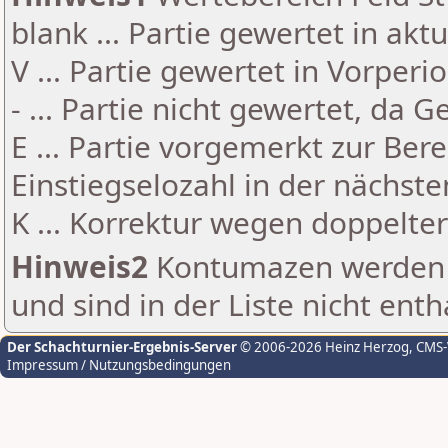
blank ... Partie gewertet in akt
V ... Partie gewertet in Vorperi
- ... Partie nicht gewertet, da 
E ... Partie vorgemerkt zur Be
Einstiegselozahl in der nächst
K ... Korrektur wegen doppelt
Hinweis2
Kontumazen werden g
und sind in der Liste nicht enth
Der Schachturnier-Ergebnis-Server
© 2006-2026 Heinz Herzog
, CMS
Impressum / Nutzungsbedingungen