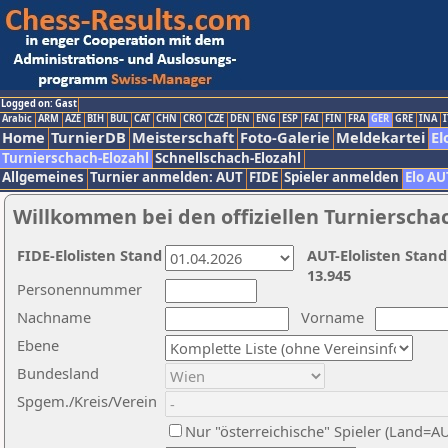
Logged on: Gast
Arabic
ARM
AZE
BIH
BUL
CAT
CHN
CRO
CZE
DEN
ENG
ESP
FAI
FIN
FRA
GER
GRE
INA
I
Home
TurnierDB
Meisterschaft
Foto-Galerie
Meldekartei
El
Turnierschach-Elozahl
Schnellschach-Elozahl
Allgemeines
Turnier anmelden: AUT
FIDE
Spieler anmelden
Elo AU
Willkommen bei den offiziellen Turnierscha
FIDE-Elolisten Stand
AUT-Elolisten Stand
13.945
Personennummer
Nachname
Vorname
Ebene
Bundesland
Spgem./Kreis/Verein
Nur "österreichische" Spieler (Land=A