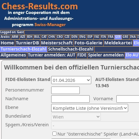
Logged on: Gast
Arabic
ARM
AZE
BIH
BUL
CAT
CHN
CRO
CZE
DEN
ENG
ESP
FAI
FIN
FRA
GER
GRE
INA
I
Home
TurnierDB
Meisterschaft
Foto-Galerie
Meldekartei
El
Turnierschach-Elozahl
Schnellschach-Elozahl
Allgemeines
Turnier anmelden: AUT
FIDE
Spieler anmelden
Elo AU
Willkommen bei den offiziellen Turnierscha
FIDE-Elolisten Stand
AUT-Elolisten Stand
13.945
Personennummer
Nachname
Vorname
Ebene
Bundesland
Spgem./Kreis/Verein
Nur "österreichische" Spieler (Land=A