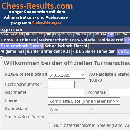
Logged on: Gast
Arabic
ARM
AZE
BIH
BUL
CAT
CHN
CRO
CZE
DEN
ENG
ESP
FAI
FIN
FRA
GER
GRE
INA
I
Home
TurnierDB
Meisterschaft
Foto-Galerie
Meldekartei
El
Turnierschach-Elozahl
Schnellschach-Elozahl
Allgemeines
Turnier anmelden: AUT
FIDE
Spieler anmelden
Elo AU
Willkommen bei den offiziellen Turnierscha
FIDE-Elolisten Stand
AUT-Elolisten Stand
10.879
Personennummer
Nachname
Vorname
Ebene
Bundesland
Spgem./Kreis/Verein
Nur "österreichische" Spieler (Land=A