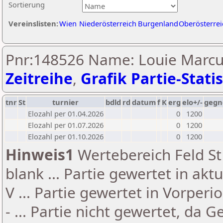
Sortierung
Vereinslisten:
Wien
Niederösterreich
Burgenland
Oberösterrei
Pnr:148526 Name: Louie Marcu
Zeitreihe
,
Grafik Partie-Statis
tnr
St
turnier
bdld
rd
datum
f
K
erg
elo+/-
gegn
Elozahl per 01.04.2026
0
1200
Elozahl per 01.07.2026
0
1200
Elozahl per 01.10.2026
0
1200
Hinweis1
Wertebereich Feld St 
blank ... Partie gewertet in akt
V ... Partie gewertet in Vorperi
- ... Partie nicht gewertet, da 