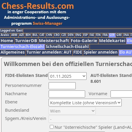
Logged on: Gast
Arabic
ARM
AZE
BIH
BUL
CAT
CHN
CRO
CZE
DEN
ENG
ESP
FAI
FIN
FRA
GER
GRE
INA
I
Home
TurnierDB
Meisterschaft
Foto-Galerie
Meldekartei
El
Turnierschach-Elozahl
Schnellschach-Elozahl
Allgemeines
Turnier anmelden: AUT
FIDE
Spieler anmelden
Elo AU
Willkommen bei den offiziellen Turnierscha
FIDE-Elolisten Stand
AUT-Elolisten Stand
8.601
Personennummer
Nachname
Vorname
Ebene
Bundesland
Spgem./Kreis/Verein
Nur "österreichische" Spieler (Land=A