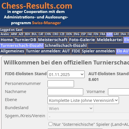
Logged on: Gast
Arabic
ARM
AZE
BIH
BUL
CAT
CHN
CRO
CZE
DEN
ENG
ESP
FAI
FIN
FRA
GER
GRE
INA
I
Home
TurnierDB
Meisterschaft
Foto-Galerie
Meldekartei
El
Turnierschach-Elozahl
Schnellschach-Elozahl
Allgemeines
Turnier anmelden: AUT
FIDE
Spieler anmelden
Elo AU
Willkommen bei den offiziellen Turnierscha
FIDE-Elolisten Stand
AUT-Elolisten Stand
8.601
Personennummer
Nachname
Vorname
Ebene
Bundesland
Spgem./Kreis/Verein
Nur "österreichische" Spieler (Land=A