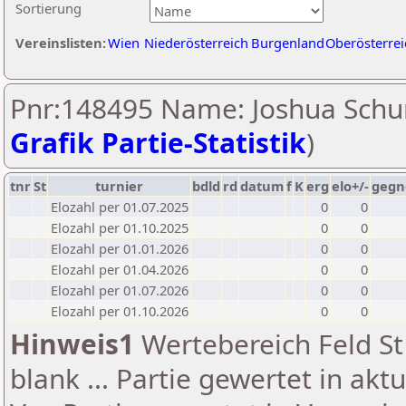
Sortierung
Vereinslisten:
Wien
Niederösterreich
Burgenland
Oberösterrei
Pnr:148495 Name: Joshua Schu
Grafik Partie-Statistik
)
tnr
St
turnier
bdld
rd
datum
f
K
erg
elo+/-
gegn
Elozahl per 01.07.2025
0
0
Elozahl per 01.10.2025
0
0
Elozahl per 01.01.2026
0
0
Elozahl per 01.04.2026
0
0
Elozahl per 01.07.2026
0
0
Elozahl per 01.10.2026
0
0
Hinweis1
Wertebereich Feld St 
blank ... Partie gewertet in akt