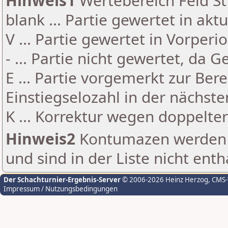
Hinweis1
Wertebereich Feld St 
blank ... Partie gewertet in akt
V ... Partie gewertet in Vorperi
- ... Partie nicht gewertet, da 
E ... Partie vorgemerkt zur Be
Einstiegselozahl in der nächst
K ... Korrektur wegen doppelt
Hinweis2
Kontumazen werden g
und sind in der Liste nicht enth
Der Schachturnier-Ergebnis-Server
© 2006-2026 Heinz Herzog
, CMS
Impressum / Nutzungsbedingungen