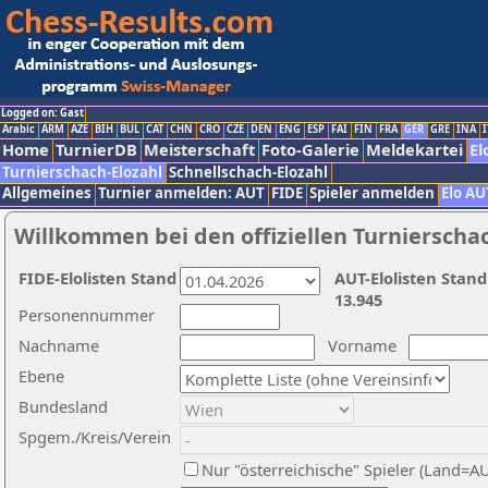
Logged on: Gast
Arabic
ARM
AZE
BIH
BUL
CAT
CHN
CRO
CZE
DEN
ENG
ESP
FAI
FIN
FRA
GER
GRE
INA
I
Home
TurnierDB
Meisterschaft
Foto-Galerie
Meldekartei
El
Turnierschach-Elozahl
Schnellschach-Elozahl
Allgemeines
Turnier anmelden: AUT
FIDE
Spieler anmelden
Elo AU
Willkommen bei den offiziellen Turnierscha
FIDE-Elolisten Stand
AUT-Elolisten Stand
13.945
Personennummer
Nachname
Vorname
Ebene
Bundesland
Spgem./Kreis/Verein
Nur "österreichische" Spieler (Land=A