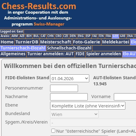
Logged on: Gast
Arabic
ARM
AZE
BIH
BUL
CAT
CHN
CRO
CZE
DEN
ENG
ESP
FAI
FIN
FRA
GER
GRE
INA
I
Home
TurnierDB
Meisterschaft
Foto-Galerie
Meldekartei
El
Turnierschach-Elozahl
Schnellschach-Elozahl
Allgemeines
Turnier anmelden: AUT
FIDE
Spieler anmelden
Elo AU
Willkommen bei den offiziellen Turnierscha
FIDE-Elolisten Stand
AUT-Elolisten Stand
13.945
Personennummer
Nachname
Vorname
Ebene
Bundesland
Spgem./Kreis/Verein
Nur "österreichische" Spieler (Land=A