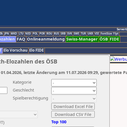
Servert
TA
JPN
MKD
LTU
NED
POL
POR
ROU
RUS
SRB
SVK
SWE
TUR
UKR
VIE
FontSize:11pt
ozahlen
FAQ
Onlineanmeldung
Swiss-Manager
ÖSB
FIDE
T
Elo Vorschau
Elo FIDE
ch-Elozahlen des ÖSB
 01.04.2026, letzte Änderung am 11.07.2026 09:29, gewertete P
Kategorie
Geschlecht
Spielberechtigung
Top 100
UT)