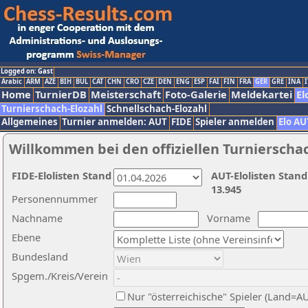
Logged on: Gast
Arabic
ARM
AZE
BIH
BUL
CAT
CHN
CRO
CZE
DEN
ENG
ESP
FAI
FIN
FRA
GER
GRE
INA
I
Home
TurnierDB
Meisterschaft
Foto-Galerie
Meldekartei
El
Turnierschach-Elozahl
Schnellschach-Elozahl
Allgemeines
Turnier anmelden: AUT
FIDE
Spieler anmelden
Elo AU
Willkommen bei den offiziellen Turnierscha
FIDE-Elolisten Stand
AUT-Elolisten Stand
13.945
Personennummer
Nachname
Vorname
Ebene
Bundesland
Spgem./Kreis/Verein
Nur "österreichische" Spieler (Land=A