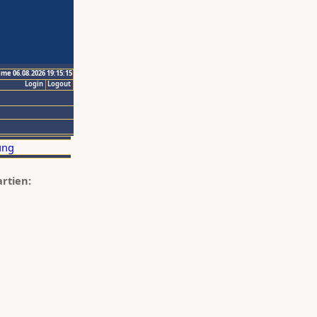
ime 06.08.2026 19:15:15
Login
Logout
artien: