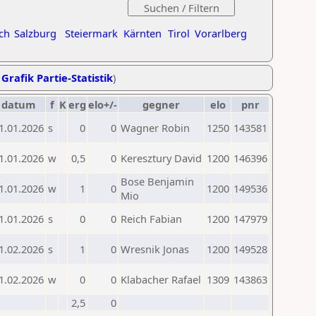
ch
Salzburg
Steiermark
Kärnten
Tirol
Vorarlberg
,
Grafik Partie-Statistik
)
datum
f
K
erg
elo+/-
gegner
elo
pnr
1.01.2026
s
0
0
Wagner Robin
1250
143581
1.01.2026
w
0,5
0
Keresztury David
1200
146396
Bose Benjamin
1.01.2026
w
1
0
1200
149536
Mio
1.01.2026
s
0
0
Reich Fabian
1200
147979
1.02.2026
s
1
0
Wresnik Jonas
1200
149528
1.02.2026
w
0
0
Klabacher Rafael
1309
143863
2,5
0