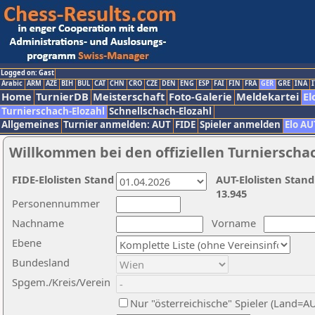
Logged on: Gast
Arabic
ARM
AZE
BIH
BUL
CAT
CHN
CRO
CZE
DEN
ENG
ESP
FAI
FIN
FRA
GER
GRE
INA
I
Home
TurnierDB
Meisterschaft
Foto-Galerie
Meldekartei
El
Turnierschach-Elozahl
Schnellschach-Elozahl
Allgemeines
Turnier anmelden: AUT
FIDE
Spieler anmelden
Elo AU
Willkommen bei den offiziellen Turnierscha
FIDE-Elolisten Stand
AUT-Elolisten Stand
13.945
Personennummer
Nachname
Vorname
Ebene
Bundesland
Spgem./Kreis/Verein
Nur "österreichische" Spieler (Land=A