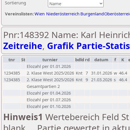
Sortierung
Vereinslisten:
Wien
Niederösterreich
Burgenland
Oberösterrei
Pnr:148392 Name: Karl Heinrich
Zeitreihe
,
Grafik Partie-Statis
tnr
St
turnier
bdld
rd
datum
f
K
Elozahl per 01.01.2026
1234385
2. Klase West 2025/2026
Knt
7
31.01.2026
w
46.4
1234385
2. Klase West 2025/2026
Knt
9
21.03.2026
s
46.4
Gesamtpartien 2
Elozahl per 01.04.2026
Elozahl per 01.07.2026
Elozahl per 01.10.2026
Hinweis1
Wertebereich Feld St 
blank ... Partie gewertet in akt