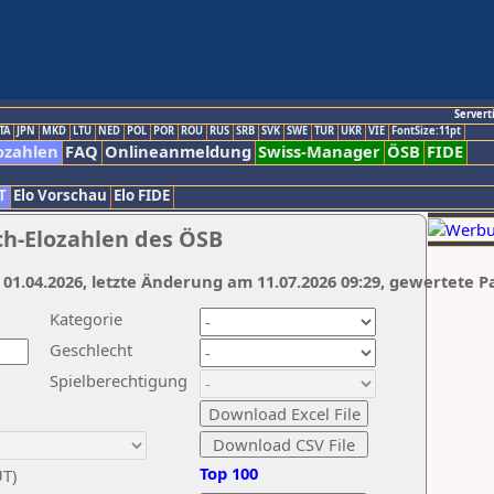
Servert
TA
JPN
MKD
LTU
NED
POL
POR
ROU
RUS
SRB
SVK
SWE
TUR
UKR
VIE
FontSize:11pt
ozahlen
FAQ
Onlineanmeldung
Swiss-Manager
ÖSB
FIDE
T
Elo Vorschau
Elo FIDE
ch-Elozahlen des ÖSB
 01.04.2026, letzte Änderung am 11.07.2026 09:29, gewertete P
Kategorie
Geschlecht
Spielberechtigung
Top 100
UT)