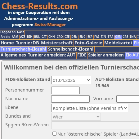
Logged on: Gast
Arabic
ARM
AZE
BIH
BUL
CAT
CHN
CRO
CZE
DEN
ENG
ESP
FAI
FIN
FRA
GER
GRE
INA
I
Home
TurnierDB
Meisterschaft
Foto-Galerie
Meldekartei
El
Turnierschach-Elozahl
Schnellschach-Elozahl
Allgemeines
Turnier anmelden: AUT
FIDE
Spieler anmelden
Elo AU
Willkommen bei den offiziellen Turnierscha
FIDE-Elolisten Stand
AUT-Elolisten Stand
13.945
Personennummer
Nachname
Vorname
Ebene
Bundesland
Spgem./Kreis/Verein
Nur "österreichische" Spieler (Land=A