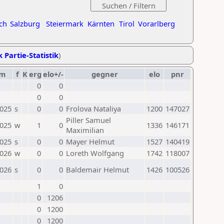
ch
Salzburg
Steiermark
Kärnten
Tirol
Vorarlberg
k Partie-Statistik
)
um
f
K
erg
elo+/-
gegner
elo
pnr
0
0
0
0
2025
s
0
0
Frolova Nataliya
1200
147027
Piller Samuel
2025
w
1
0
1336
146171
Maximilian
2025
s
0
0
Mayer Helmut
1527
140419
2026
w
0
0
Loreth Wolfgang
1742
118007
2026
s
0
0
Baldemair Helmut
1426
100526
1
0
0
1206
0
1200
0
1200