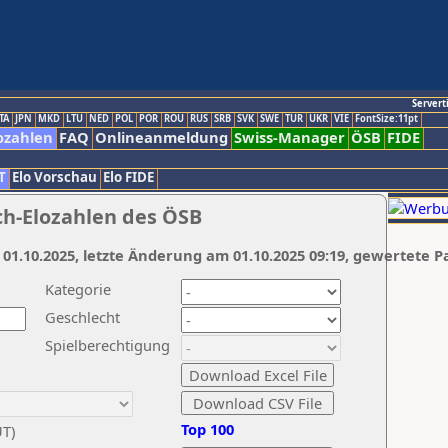
Servert
TA
JPN
MKD
LTU
NED
POL
POR
ROU
RUS
SRB
SVK
SWE
TUR
UKR
VIE
FontSize:11pt
ozahlen
FAQ
Onlineanmeldung
Swiss-Manager
ÖSB
FIDE
T
Elo Vorschau
Elo FIDE
ch-Elozahlen des ÖSB
 01.10.2025, letzte Änderung am 01.10.2025 09:19, gewertete P
Kategorie
Geschlecht
Spielberechtigung
Top 100
UT)