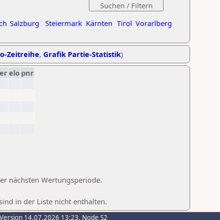
ch
Salzburg
Steiermark
Kärnten
Tirol
Vorarlberg
lo-Zeitreihe
,
Grafik Partie-Statistik
)
er
elo
pnr
 der nächsten Wertungsperiode.
d in der Liste nicht enthalten.
-Version 14.07.2026 13:23, Node S2