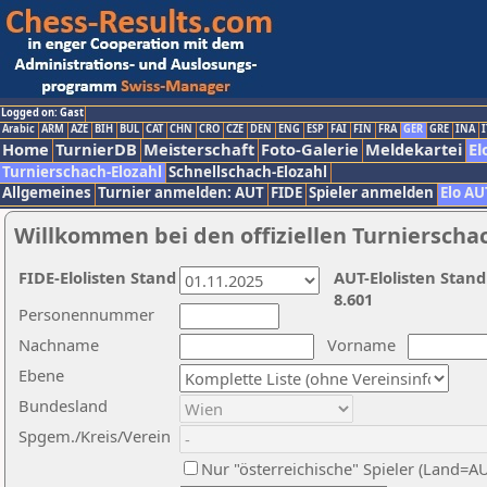
Logged on: Gast
Arabic
ARM
AZE
BIH
BUL
CAT
CHN
CRO
CZE
DEN
ENG
ESP
FAI
FIN
FRA
GER
GRE
INA
I
Home
TurnierDB
Meisterschaft
Foto-Galerie
Meldekartei
El
Turnierschach-Elozahl
Schnellschach-Elozahl
Allgemeines
Turnier anmelden: AUT
FIDE
Spieler anmelden
Elo AU
Willkommen bei den offiziellen Turnierscha
FIDE-Elolisten Stand
AUT-Elolisten Stand
8.601
Personennummer
Nachname
Vorname
Ebene
Bundesland
Spgem./Kreis/Verein
Nur "österreichische" Spieler (Land=A