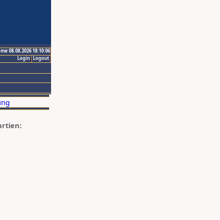
ime 08.08.2026 18:10:06
Login
Logout
artien: