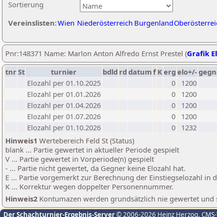
Sortierung
Vereinslisten:
Wien
Niederösterreich
Burgenland
Oberösterrei
Pnr:148371 Name: Marlon Anton Alfredo Ernst Prestel (
Grafik E
tnr
St
turnier
bdld
rd
datum
f
K
erg
elo+/-
gegn
Elozahl per 01.10.2025
0
1200
Elozahl per 01.01.2026
0
1200
Elozahl per 01.04.2026
0
1200
Elozahl per 01.07.2026
0
1200
Elozahl per 01.10.2026
0
1232
Hinweis1
Wertebereich Feld St (Status)
blank ... Partie gewertet in aktueller Periode gespielt
V ... Partie gewertet in Vorperiode(n) gespielt
- ... Partie nicht gewertet, da Gegner keine Elozahl hat.
E ... Partie vorgemerkt zur Berechnung der Einstiegselozahl in
K ... Korrektur wegen doppelter Personennummer.
Hinweis2
Kontumazen werden grundsätzlich nie gewertet und sin
Der Schachturnier-Ergebnis-Server
© 2006-2026 Heinz Herzog
, CMS