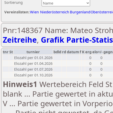
Sortierung
Vereinslisten:
Wien
Niederösterreich
Burgenland
Oberösterrei
Pnr:148367 Name: Mateo Stro
Zeitreihe
,
Grafik Partie-Statis
tnr
St
turnier
bdld
rd
datum
f
K
erg
elo+/-
gegn
Elozahl per 01.01.2026
0
0
Elozahl per 01.04.2026
0
0
Elozahl per 01.07.2026
0
0
Elozahl per 01.10.2026
0
0
Hinweis1
Wertebereich Feld St 
blank ... Partie gewertet in akt
V ... Partie gewertet in Vorperi
- ... Partie nicht gewertet, da 