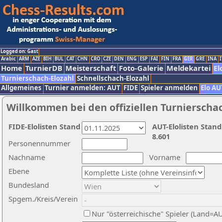
Logged on: Gast
Arabic
ARM
AZE
BIH
BUL
CAT
CHN
CRO
CZE
DEN
ENG
ESP
FAI
FIN
FRA
GER
GRE
INA
I
Home
TurnierDB
Meisterschaft
Foto-Galerie
Meldekartei
El
Turnierschach-Elozahl
Schnellschach-Elozahl
Allgemeines
Turnier anmelden: AUT
FIDE
Spieler anmelden
Elo AU
Willkommen bei den offiziellen Turnierscha
FIDE-Elolisten Stand
AUT-Elolisten Stand
8.601
Personennummer
Nachname
Vorname
Ebene
Bundesland
Spgem./Kreis/Verein
Nur "österreichische" Spieler (Land=A