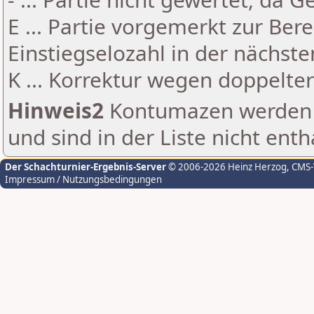
E ... Partie vorgemerkt zur Be
Einstiegselozahl in der nächst
K ... Korrektur wegen doppelt
Hinweis2
Kontumazen werden g
und sind in der Liste nicht enth
Der Schachturnier-Ergebnis-Server
© 2006-2026 Heinz Herzog
, CMS
Impressum / Nutzungsbedingungen