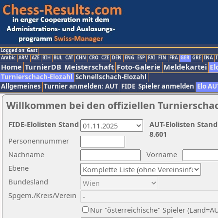
Logged on: Gast
Arabic
ARM
AZE
BIH
BUL
CAT
CHN
CRO
CZE
DEN
ENG
ESP
FAI
FIN
FRA
GER
GRE
INA
I
Home
TurnierDB
Meisterschaft
Foto-Galerie
Meldekartei
El
Turnierschach-Elozahl
Schnellschach-Elozahl
Allgemeines
Turnier anmelden: AUT
FIDE
Spieler anmelden
Elo AU
Willkommen bei den offiziellen Turnierscha
FIDE-Elolisten Stand
AUT-Elolisten Stand
8.601
Personennummer
Nachname
Vorname
Ebene
Bundesland
Spgem./Kreis/Verein
Nur "österreichische" Spieler (Land=A