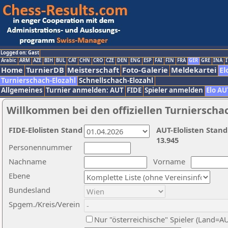
Logged on: Gast
Arabic
ARM
AZE
BIH
BUL
CAT
CHN
CRO
CZE
DEN
ENG
ESP
FAI
FIN
FRA
GER
GRE
INA
I
Home
TurnierDB
Meisterschaft
Foto-Galerie
Meldekartei
El
Turnierschach-Elozahl
Schnellschach-Elozahl
Allgemeines
Turnier anmelden: AUT
FIDE
Spieler anmelden
Elo AU
Willkommen bei den offiziellen Turnierscha
FIDE-Elolisten Stand
AUT-Elolisten Stand
13.945
Personennummer
Nachname
Vorname
Ebene
Bundesland
Spgem./Kreis/Verein
Nur "österreichische" Spieler (Land=A