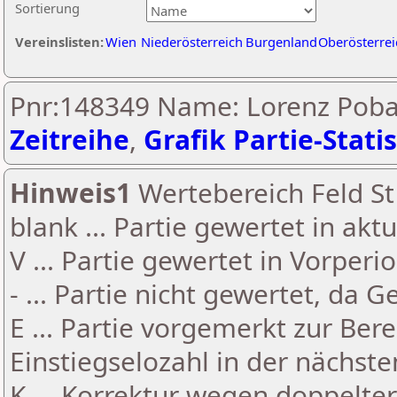
Sortierung
Vereinslisten:
Wien
Niederösterreich
Burgenland
Oberösterrei
Pnr:148349 Name: Lorenz Poba
Zeitreihe
,
Grafik Partie-Statis
Hinweis1
Wertebereich Feld St 
blank ... Partie gewertet in akt
V ... Partie gewertet in Vorperi
- ... Partie nicht gewertet, da 
E ... Partie vorgemerkt zur Be
Einstiegselozahl in der nächst
K ... Korrektur wegen doppelt