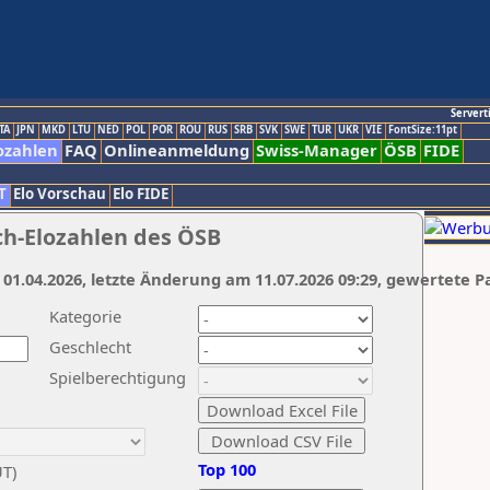
Servert
TA
JPN
MKD
LTU
NED
POL
POR
ROU
RUS
SRB
SVK
SWE
TUR
UKR
VIE
FontSize:11pt
ozahlen
FAQ
Onlineanmeldung
Swiss-Manager
ÖSB
FIDE
T
Elo Vorschau
Elo FIDE
ch-Elozahlen des ÖSB
 01.04.2026, letzte Änderung am 11.07.2026 09:29, gewertete P
Kategorie
Geschlecht
Spielberechtigung
Top 100
UT)