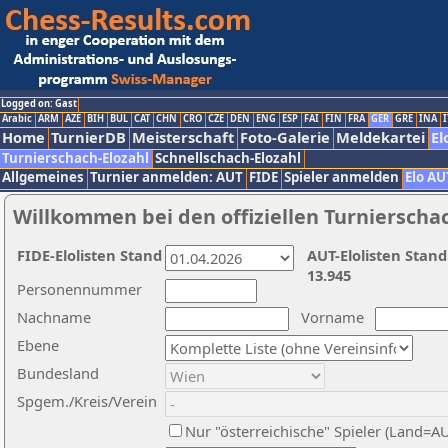
Logged on: Gast
Arabic
ARM
AZE
BIH
BUL
CAT
CHN
CRO
CZE
DEN
ENG
ESP
FAI
FIN
FRA
GER
GRE
INA
I
Home
TurnierDB
Meisterschaft
Foto-Galerie
Meldekartei
El
Turnierschach-Elozahl
Schnellschach-Elozahl
Allgemeines
Turnier anmelden: AUT
FIDE
Spieler anmelden
Elo AU
Willkommen bei den offiziellen Turnierscha
FIDE-Elolisten Stand
AUT-Elolisten Stand
13.945
Personennummer
Nachname
Vorname
Ebene
Bundesland
Spgem./Kreis/Verein
Nur "österreichische" Spieler (Land=A