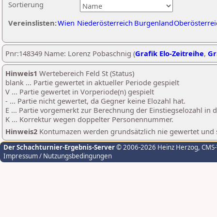
Sortierung
Vereinslisten:
Wien
Niederösterreich
Burgenland
Oberösterrei
Pnr:148349 Name: Lorenz Pobaschnig (
Grafik Elo-Zeitreihe
,
Gr
Hinweis1
Wertebereich Feld St (Status)
blank ... Partie gewertet in aktueller Periode gespielt
V ... Partie gewertet in Vorperiode(n) gespielt
- ... Partie nicht gewertet, da Gegner keine Elozahl hat.
E ... Partie vorgemerkt zur Berechnung der Einstiegselozahl in
K ... Korrektur wegen doppelter Personennummer.
Hinweis2
Kontumazen werden grundsätzlich nie gewertet und sin
Der Schachturnier-Ergebnis-Server
© 2006-2026 Heinz Herzog
, CMS
Impressum / Nutzungsbedingungen