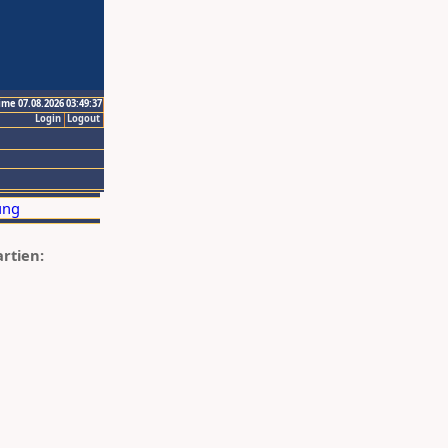
ime 07.08.2026 03:49:37
Login
Logout
artien: