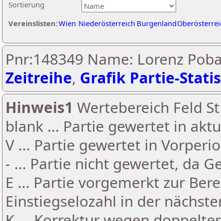
Sortierung
Vereinslisten:
Wien
Niederösterreich
Burgenland
Oberösterrei
Pnr:148349 Name: Lorenz Poba
Zeitreihe
,
Grafik Partie-Statis
Hinweis1
Wertebereich Feld St 
blank ... Partie gewertet in akt
V ... Partie gewertet in Vorperi
- ... Partie nicht gewertet, da 
E ... Partie vorgemerkt zur Be
Einstiegselozahl in der nächst
K ... Korrektur wegen doppelt