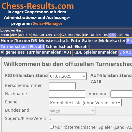
Logged on: Gast
Arabic
ARM
AZE
BIH
BUL
CAT
CHN
CRO
CZE
DEN
ENG
ESP
FAI
FIN
FRA
GER
GRE
INA
I
Home
TurnierDB
Meisterschaft
Foto-Galerie
Meldekartei
El
Turnierschach-Elozahl
Schnellschach-Elozahl
Allgemeines
Turnier anmelden: AUT
FIDE
Spieler anmelden
Elo AU
Willkommen bei den offiziellen Turnierscha
FIDE-Elolisten Stand
AUT-Elolisten Stand
7.518
Personennummer
Nachname
Vorname
Ebene
Bundesland
Spgem./Kreis/Verein
Nur "österreichische" Spieler (Land=A