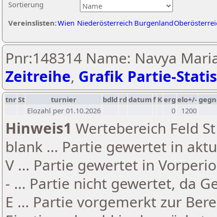
Sortierung
Vereinslisten:
Wien
Niederösterreich
Burgenland
Oberösterrei
Pnr:148314 Name: Navya Maria 
Zeitreihe
,
Grafik Partie-Statis
tnr
St
turnier
bdld
rd
datum
f
K
erg
elo+/-
gegn
Elozahl per 01.10.2026
0
1200
Hinweis1
Wertebereich Feld St 
blank ... Partie gewertet in akt
V ... Partie gewertet in Vorperi
- ... Partie nicht gewertet, da 
E ... Partie vorgemerkt zur Be