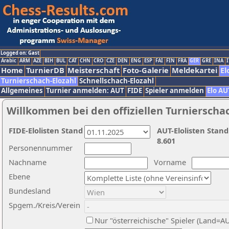
Logged on: Gast
Arabic
ARM
AZE
BIH
BUL
CAT
CHN
CRO
CZE
DEN
ENG
ESP
FAI
FIN
FRA
GER
GRE
INA
I
Home
TurnierDB
Meisterschaft
Foto-Galerie
Meldekartei
El
Turnierschach-Elozahl
Schnellschach-Elozahl
Allgemeines
Turnier anmelden: AUT
FIDE
Spieler anmelden
Elo AU
Willkommen bei den offiziellen Turnierscha
FIDE-Elolisten Stand
AUT-Elolisten Stand
8.601
Personennummer
Nachname
Vorname
Ebene
Bundesland
Spgem./Kreis/Verein
Nur "österreichische" Spieler (Land=A