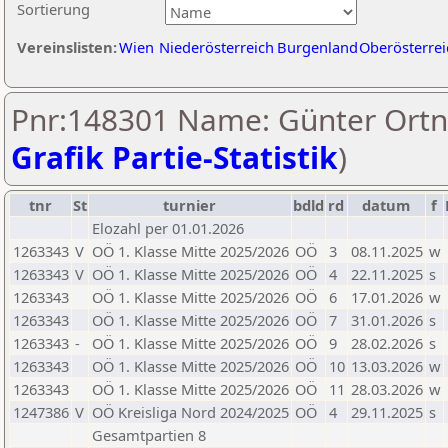
Sortierung
Vereinslisten:
Wien
Niederösterreich
Burgenland
Oberösterrei
Pnr:148301 Name: Günter Ortn
Grafik Partie-Statistik
)
tnr
St
turnier
bdld
rd
datum
f
Elozahl per 01.01.2026
1263343
V
OÖ 1. Klasse Mitte 2025/2026
OÖ
3
08.11.2025
w
1263343
V
OÖ 1. Klasse Mitte 2025/2026
OÖ
4
22.11.2025
s
1263343
OÖ 1. Klasse Mitte 2025/2026
OÖ
6
17.01.2026
w
1263343
OÖ 1. Klasse Mitte 2025/2026
OÖ
7
31.01.2026
s
1263343
-
OÖ 1. Klasse Mitte 2025/2026
OÖ
9
28.02.2026
s
1263343
OÖ 1. Klasse Mitte 2025/2026
OÖ
10
13.03.2026
w
1263343
OÖ 1. Klasse Mitte 2025/2026
OÖ
11
28.03.2026
w
1247386
V
OÖ Kreisliga Nord 2024/2025
OÖ
4
29.11.2025
s
Gesamtpartien 8