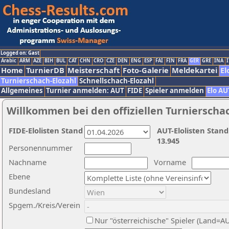
Logged on: Gast
Arabic
ARM
AZE
BIH
BUL
CAT
CHN
CRO
CZE
DEN
ENG
ESP
FAI
FIN
FRA
GER
GRE
INA
I
Home
TurnierDB
Meisterschaft
Foto-Galerie
Meldekartei
El
Turnierschach-Elozahl
Schnellschach-Elozahl
Allgemeines
Turnier anmelden: AUT
FIDE
Spieler anmelden
Elo AU
Willkommen bei den offiziellen Turnierscha
FIDE-Elolisten Stand
AUT-Elolisten Stand
13.945
Personennummer
Nachname
Vorname
Ebene
Bundesland
Spgem./Kreis/Verein
Nur "österreichische" Spieler (Land=A