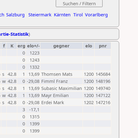
ch
Salzburg
Steiermark
Kärnten
Tirol
Vorarlberg
rtie-Statistik
)
f
K
erg
elo+/-
gegner
elo
pnr
0
1223
0
1243
0
1332
6
s
42.8
1
13,69
Thomsen Mats
1200
145684
6
w
42.8
0
-29,08
Fimml Franz
1200
148196
6
s
42.8
1
13,69
Subasic Maximilian
1200
149740
6
w
42.8
1
13,69
Mayr Emilian
1200
147122
6
s
42.8
0
-29,08
Erdei Mark
1202
147216
3
-17,1
0
1315
0
1399
0
1399