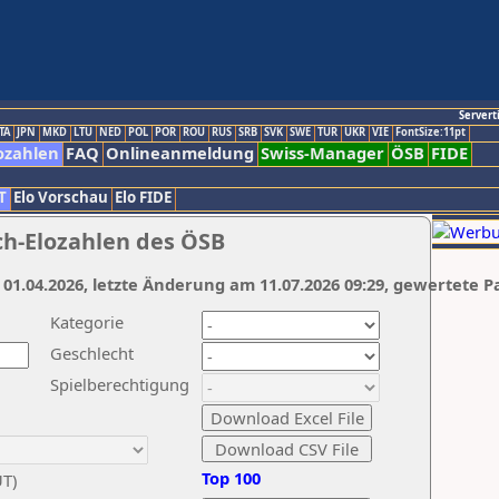
Servert
TA
JPN
MKD
LTU
NED
POL
POR
ROU
RUS
SRB
SVK
SWE
TUR
UKR
VIE
FontSize:11pt
ozahlen
FAQ
Onlineanmeldung
Swiss-Manager
ÖSB
FIDE
T
Elo Vorschau
Elo FIDE
ch-Elozahlen des ÖSB
 01.04.2026, letzte Änderung am 11.07.2026 09:29, gewertete P
Kategorie
Geschlecht
Spielberechtigung
Top 100
UT)