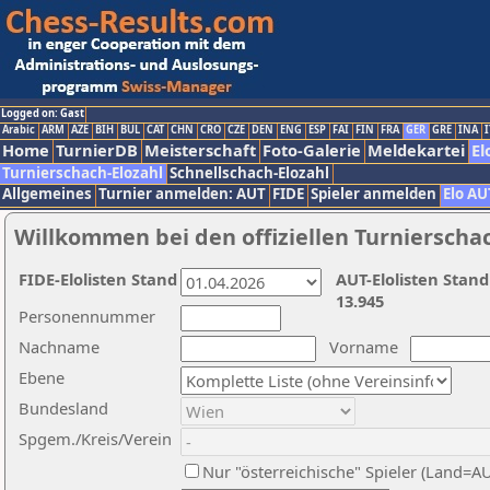
Logged on: Gast
Arabic
ARM
AZE
BIH
BUL
CAT
CHN
CRO
CZE
DEN
ENG
ESP
FAI
FIN
FRA
GER
GRE
INA
I
Home
TurnierDB
Meisterschaft
Foto-Galerie
Meldekartei
El
Turnierschach-Elozahl
Schnellschach-Elozahl
Allgemeines
Turnier anmelden: AUT
FIDE
Spieler anmelden
Elo AU
Willkommen bei den offiziellen Turnierscha
FIDE-Elolisten Stand
AUT-Elolisten Stand
13.945
Personennummer
Nachname
Vorname
Ebene
Bundesland
Spgem./Kreis/Verein
Nur "österreichische" Spieler (Land=A