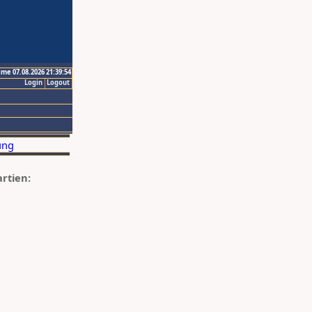
ime 07.08.2026 21:39:54
Login
Logout
artien: