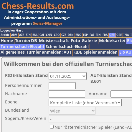
Logged on: Gast
Arabic
ARM
AZE
BIH
BUL
CAT
CHN
CRO
CZE
DEN
ENG
ESP
FAI
FIN
FRA
GER
GRE
INA
I
Home
TurnierDB
Meisterschaft
Foto-Galerie
Meldekartei
El
Turnierschach-Elozahl
Schnellschach-Elozahl
Allgemeines
Turnier anmelden: AUT
FIDE
Spieler anmelden
Elo AU
Willkommen bei den offiziellen Turnierscha
FIDE-Elolisten Stand
AUT-Elolisten Stand
8.601
Personennummer
Nachname
Vorname
Ebene
Bundesland
Spgem./Kreis/Verein
Nur "österreichische" Spieler (Land=A