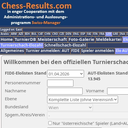
Logged on: Gast
Arabic
ARM
AZE
BIH
BUL
CAT
CHN
CRO
CZE
DEN
ENG
ESP
FAI
FIN
FRA
GER
GRE
INA
I
Home
TurnierDB
Meisterschaft
Foto-Galerie
Meldekartei
El
Turnierschach-Elozahl
Schnellschach-Elozahl
Allgemeines
Turnier anmelden: AUT
FIDE
Spieler anmelden
Elo AU
Willkommen bei den offiziellen Turnierscha
FIDE-Elolisten Stand
AUT-Elolisten Stand
13.945
Personennummer
Nachname
Vorname
Ebene
Bundesland
Spgem./Kreis/Verein
Nur "österreichische" Spieler (Land=A