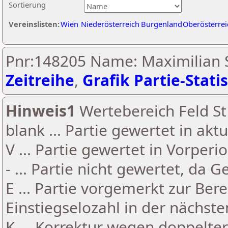
Sortierung
Vereinslisten:
Wien
Niederösterreich
Burgenland
Oberösterrei
Pnr:148205 Name: Maximilian 
Zeitreihe
,
Grafik Partie-Statis
Hinweis1
Wertebereich Feld St 
blank ... Partie gewertet in akt
V ... Partie gewertet in Vorperi
- ... Partie nicht gewertet, da 
E ... Partie vorgemerkt zur Be
Einstiegselozahl in der nächst
K ... Korrektur wegen doppelt