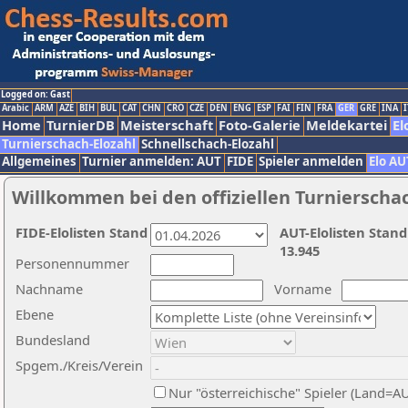
Logged on: Gast
Arabic
ARM
AZE
BIH
BUL
CAT
CHN
CRO
CZE
DEN
ENG
ESP
FAI
FIN
FRA
GER
GRE
INA
I
Home
TurnierDB
Meisterschaft
Foto-Galerie
Meldekartei
El
Turnierschach-Elozahl
Schnellschach-Elozahl
Allgemeines
Turnier anmelden: AUT
FIDE
Spieler anmelden
Elo AU
Willkommen bei den offiziellen Turnierscha
FIDE-Elolisten Stand
AUT-Elolisten Stand
13.945
Personennummer
Nachname
Vorname
Ebene
Bundesland
Spgem./Kreis/Verein
Nur "österreichische" Spieler (Land=A