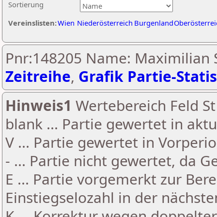
Sortierung
Vereinslisten:
Wien
Niederösterreich
Burgenland
Oberösterrei
Pnr:148205 Name: Maximilian 
Zeitreihe
,
Grafik Partie-Statis
Hinweis1
Wertebereich Feld St 
blank ... Partie gewertet in akt
V ... Partie gewertet in Vorperi
- ... Partie nicht gewertet, da 
E ... Partie vorgemerkt zur Be
Einstiegselozahl in der nächst
K ... Korrektur wegen doppelt