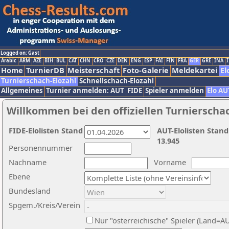
Logged on: Gast
Arabic
ARM
AZE
BIH
BUL
CAT
CHN
CRO
CZE
DEN
ENG
ESP
FAI
FIN
FRA
GER
GRE
INA
I
Home
TurnierDB
Meisterschaft
Foto-Galerie
Meldekartei
El
Turnierschach-Elozahl
Schnellschach-Elozahl
Allgemeines
Turnier anmelden: AUT
FIDE
Spieler anmelden
Elo AU
Willkommen bei den offiziellen Turnierscha
FIDE-Elolisten Stand
AUT-Elolisten Stand
13.945
Personennummer
Nachname
Vorname
Ebene
Bundesland
Spgem./Kreis/Verein
Nur "österreichische" Spieler (Land=A