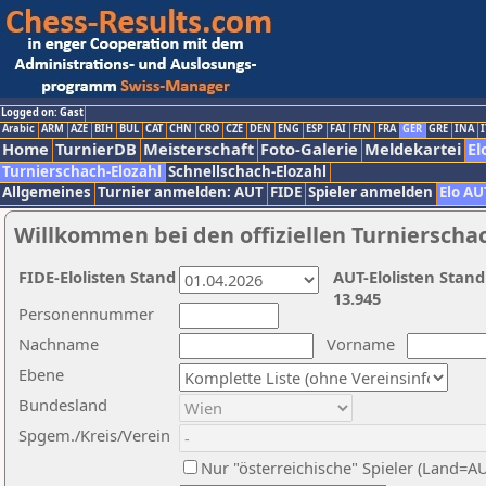
Logged on: Gast
Arabic
ARM
AZE
BIH
BUL
CAT
CHN
CRO
CZE
DEN
ENG
ESP
FAI
FIN
FRA
GER
GRE
INA
I
Home
TurnierDB
Meisterschaft
Foto-Galerie
Meldekartei
El
Turnierschach-Elozahl
Schnellschach-Elozahl
Allgemeines
Turnier anmelden: AUT
FIDE
Spieler anmelden
Elo AU
Willkommen bei den offiziellen Turnierscha
FIDE-Elolisten Stand
AUT-Elolisten Stand
13.945
Personennummer
Nachname
Vorname
Ebene
Bundesland
Spgem./Kreis/Verein
Nur "österreichische" Spieler (Land=A