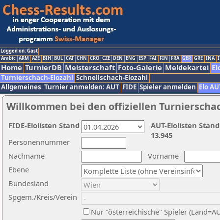
Logged on: Gast
Arabic
ARM
AZE
BIH
BUL
CAT
CHN
CRO
CZE
DEN
ENG
ESP
FAI
FIN
FRA
GER
GRE
INA
I
Home
TurnierDB
Meisterschaft
Foto-Galerie
Meldekartei
El
Turnierschach-Elozahl
Schnellschach-Elozahl
Allgemeines
Turnier anmelden: AUT
FIDE
Spieler anmelden
Elo AU
Willkommen bei den offiziellen Turnierscha
FIDE-Elolisten Stand
AUT-Elolisten Stand
13.945
Personennummer
Nachname
Vorname
Ebene
Bundesland
Spgem./Kreis/Verein
Nur "österreichische" Spieler (Land=A