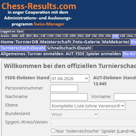
Logged on: Gast
Arabic
ARM
AZE
BIH
BUL
CAT
CHN
CRO
CZE
DEN
ENG
ESP
FAI
FIN
FRA
GER
GRE
INA
I
Home
TurnierDB
Meisterschaft
Foto-Galerie
Meldekartei
El
Turnierschach-Elozahl
Schnellschach-Elozahl
Allgemeines
Turnier anmelden: AUT
FIDE
Spieler anmelden
Elo AU
Willkommen bei den offiziellen Turnierscha
FIDE-Elolisten Stand
AUT-Elolisten Stand
13.945
Personennummer
Nachname
Vorname
Ebene
Bundesland
Spgem./Kreis/Verein
Nur "österreichische" Spieler (Land=A