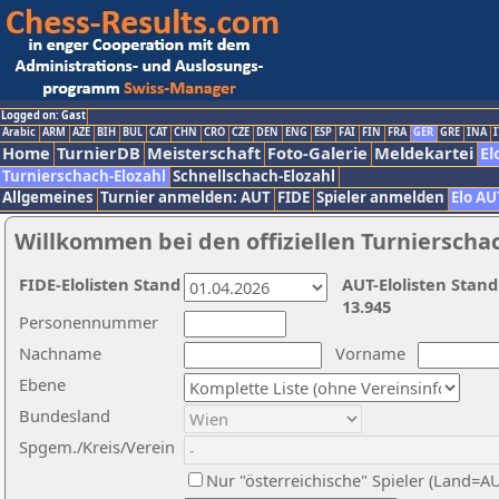
Logged on: Gast
Arabic
ARM
AZE
BIH
BUL
CAT
CHN
CRO
CZE
DEN
ENG
ESP
FAI
FIN
FRA
GER
GRE
INA
I
Home
TurnierDB
Meisterschaft
Foto-Galerie
Meldekartei
El
Turnierschach-Elozahl
Schnellschach-Elozahl
Allgemeines
Turnier anmelden: AUT
FIDE
Spieler anmelden
Elo AU
Willkommen bei den offiziellen Turnierscha
FIDE-Elolisten Stand
AUT-Elolisten Stand
13.945
Personennummer
Nachname
Vorname
Ebene
Bundesland
Spgem./Kreis/Verein
Nur "österreichische" Spieler (Land=A