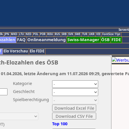
Servert
TA
JPN
MKD
LTU
NED
POL
POR
ROU
RUS
SRB
SVK
SWE
TUR
UKR
VIE
FontSize:11pt
ozahlen
FAQ
Onlineanmeldung
Swiss-Manager
ÖSB
FIDE
T
Elo Vorschau
Elo FIDE
ch-Elozahlen des ÖSB
 01.04.2026, letzte Änderung am 11.07.2026 09:29, gewertete P
Kategorie
Geschlecht
Spielberechtigung
Top 100
UT)