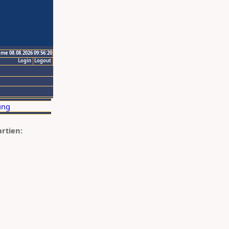
ime 08.08.2026 09:56:20
Login
Logout
artien: