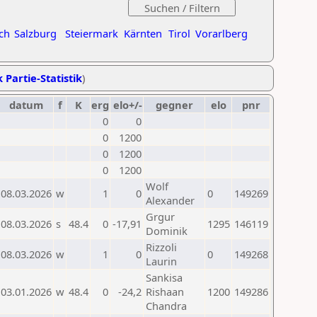
ch
Salzburg
Steiermark
Kärnten
Tirol
Vorarlberg
 Partie-Statistik
)
datum
f
K
erg
elo+/-
gegner
elo
pnr
0
0
0
1200
0
1200
0
1200
Wolf
08.03.2026
w
1
0
0
149269
Alexander
Grgur
08.03.2026
s
48.4
0
-17,91
1295
146119
Dominik
Rizzoli
08.03.2026
w
1
0
0
149268
Laurin
Sankisa
03.01.2026
w
48.4
0
-24,2
Rishaan
1200
149286
Chandra